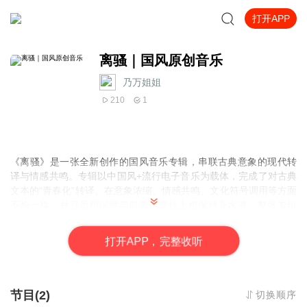
打开APP
离骚｜国风原创音乐
乃万姐姐
210
1
《离骚》是一张全新创作的国风音乐专辑，串联古典意象的现代转
译与情感共鸣。专辑以中国风+流行电子音乐为载体，完成了对古典
文本的“青春化”转译。在意象浓缩、情感共鸣、文化符号调用等方面
不拘一格，并且思想深度与叙事连贯性上也保持高水准。整张专辑
背后蕴含了盼望山河一统的家国情怀的时代内涵，在此背景下三千
年楚辞的松烟墨香与新世代少年的电子声纹完成了一场量子纠缠。
打
开
A
P
P，完整收听
这不是简单的古风翻唱，而是一曲用声波搭建的时空虫洞——前奏
里编钟震颤的青铜余韵，正与合成器的粒子流在五维空间里跳着探
戈。
节目(2)
切换顺序