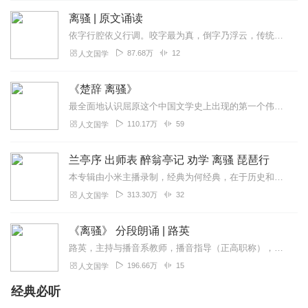
离骚 | 原文诵读
依字行腔依义行调。咬字最为真，倒字乃浮云，传统调是基础，见字而歌终为本。有声阅读，含章可贞！以吟诵通读中华优秀文化原典，以吟诵引领更深层次的自由阅读，以吟诵还原...
87.68万
12
人文国学
《楚辞 离骚》
最全面地认识屈原这个中国文学史上出现的第一个伟大的爱国主义诗人；最完整地解读屈原用自己生命所谱写的诗篇。
110.17万
59
人文国学
兰亭序 出师表 醉翁亭记 劝学 离骚 琵琶行
本专辑由小米主播录制，经典为何经典，在于历史和时代赋予了它魅力，细细品味，犹如一盏清茗，唇齿间回味；更似一场游戏，红尘处嬉闹，世间百态，不过于此吧！个人一些喜欢...
313.30万
32
人文国学
《离骚》 分段朗诵 | 路英
路英，主持与播音系教师，播音指导（正高职称），国家级普通话测试员，省播音与主持研究会顾问，省演讲与口才学会顾问。曾担任过两年的主持人，被称为湖南电视“拓荒牛”，...
196.66万
15
人文国学
经典必听