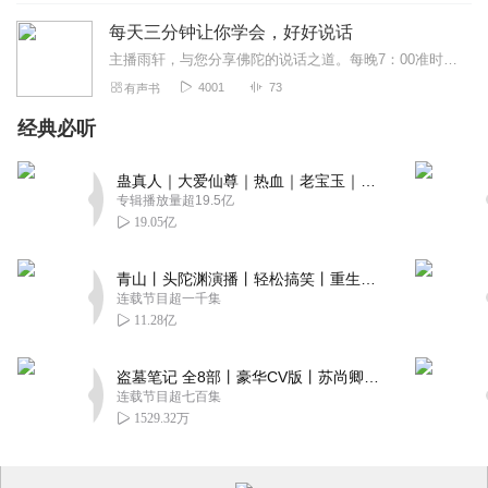
每天三分钟让你学会，好好说话
主播雨轩，与您分享佛陀的说话之道。每晚7：00准时更新。助力你，学会说话改变人生。本书不只是术更是道。
4001
73
有声书
经典必听
蛊真人｜大爱仙尊｜热血｜老宝玉｜多人VIP免费有声剧
专辑播放量超19.5亿
19.05亿
青山丨头陀渊演播丨轻松搞笑丨重生穿越丨古代权谋丨VIP免费 | 多人有声剧
连载节目超一千集
11.28亿
盗墓笔记 全8部丨豪华CV版丨苏尚卿&边江 领衔 多人有声剧丨冠声文化丨南派三叔
连载节目超七百集
1529.32万