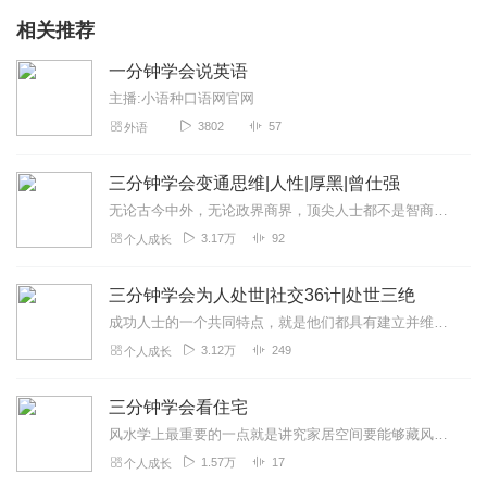
相关推荐
一分钟学会说英语
主播:小语种口语网官网
3802
57
外语
三分钟学会变通思维|人性|厚黑|曾仕强
无论古今中外，无论政界商界，顶尖人士都不是智商最高、学问最好的人，其他方面的条件也并不比一般人优越。他们唯一优于他人的，是懂得如何根据时势行变通之法。所以，...
3.17万
92
个人成长
三分钟学会为人处世|社交36计|处世三绝
成功人士的一个共同特点，就是他们都具有建立并维系一个良好的人际网络的能力。因为，我们立身处世，虽然要自力更生，不要轻易靠人。但从另一个角度来看，这个社会毕竟是集...
3.12万
249
个人成长
三分钟学会看住宅
风水学上最重要的一点就是讲究家居空间要能够藏风纳气。无论是阴宅还是阳宅，整个建筑的地理环境还是家里的室内空间都要讲究藏风纳气，气流循环。在室内家居...
1.57万
17
个人成长