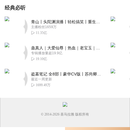
经典必听
青山丨头陀渊演播丨轻松搞笑丨重生穿越丨古代权谋丨VIP免费 | 多人有声剧
主播粉丝1659万
11.35亿
蛊真人｜大爱仙尊｜热血｜老宝玉｜多人VIP免费有声剧
专辑播放量超19.9亿
19.10亿
盗墓笔记 全8部丨豪华CV版丨苏尚卿&边江 领衔 多人有声剧丨冠声文化丨南派三叔
最近一周更新
1699.49万
© 2014-
2026
喜马拉雅 版权所有