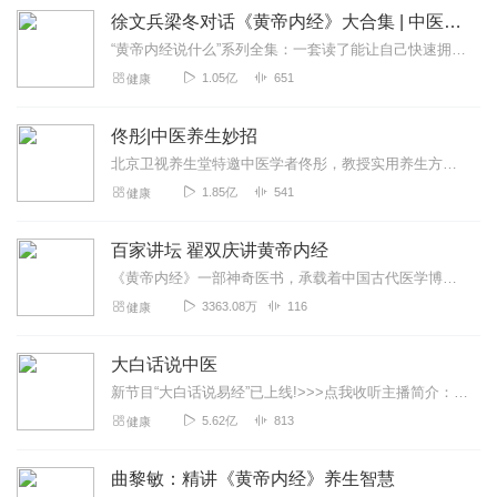
徐文兵梁冬对话《黄帝内经》大合集 | 中医养生
“黄帝内经说什么”系列全集：一套读了能让自己快速拥有天时、地利、人和的正能量书籍。年轻人读了能更好地懂得处事养身，变得强大；中年人读了会放下得失，随心所欲；老年...
1.05亿
651
健康
佟彤|中医养生妙招
北京卫视养生堂特邀中医学者佟彤，教授实用养生方法。点击“订阅”，获取课程最新情况。更多养生资讯请关注公众号“健康新佟学”！【节目推荐】《佟彤：中医健康自测自理5...
1.85亿
541
健康
百家讲坛 翟双庆讲黄帝内经
《黄帝内经》一部神奇医书，承载着中国古代医学博大精深与辉煌，历经两千多年的沉淀，依旧闪耀着璀璨光芒，与西方医学相比，这部来自东方古国医学经典，在对人身认识上究竟...
3363.08万
116
健康
大白话说中医
新节目“大白话说易经”已上线!>>>点我收听主播简介：郭亚宁，毕业于陕西中医药大学，师承著名中医专家吴大真，是中医泰斗秦伯未的再传弟子。跟随陕西中医药大学中西...
5.62亿
813
健康
曲黎敏：精讲《黄帝内经》养生智慧