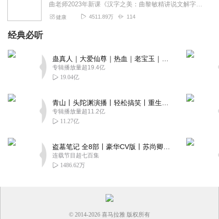
曲老师2023年新课《汉字之美：曲黎敏精讲说文解字》正在热销！4月14日-27日五折优惠中，点击了解详情曲黎敏著名中医文化专家；原北京中医药大学副教授、硕士生...
4511.89万
114
健康
经典必听
蛊真人｜大爱仙尊｜热血｜老宝玉｜多人VIP免费有声剧
专辑播放量超19.4亿
19.04亿
青山丨头陀渊演播丨轻松搞笑丨重生穿越丨古代权谋丨VIP免费 | 多人有声剧
专辑播放量超11.2亿
11.27亿
盗墓笔记 全8部丨豪华CV版丨苏尚卿&边江 领衔 多人有声剧丨冠声文化丨南派三叔
连载节目超七百集
1486.62万
© 2014-
2026
喜马拉雅 版权所有