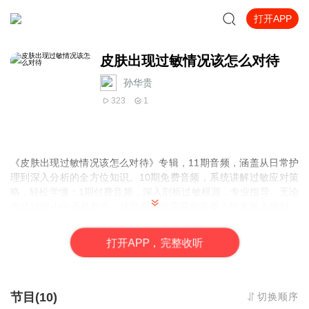
打开APP
皮肤出现过敏情况该怎么对待
孙华贵
323
1
《皮肤出现过敏情况该怎么对待》专辑，11期音频，涵盖从日常护
理到深入分析的全方位知识。10期免费音频，系统讲解过敏应对策
略，轻松学懂；1期付费音频，深入剖析过敏根源，专业指导。无论
你是过敏小白还是老手，这里都有你需要的答案！快来加入我们，
一起守护你的肌肤健康！
打
开
A
P
P，完整收听
节目(10)
切换顺序