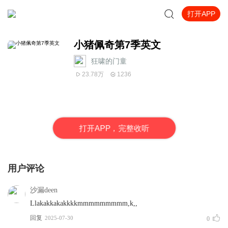
打开APP
小猪佩奇第7季英文
狂啸的门童
23.78万
1236
打
开
A
P
P，完整收听
用户评论
沙漏deen
Llakakkakakkkkmmmmmmmmm,k,,
回复
2025-07-30
0