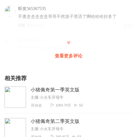
听友565367535
不素盒盒盒盒盒哥哥不然孩子英语了啊哈哈哈好多了
回复
2025-10-12
0
1876568uobw
棒棒棒棒棒棒棒棒棒棒棒棒
查看更多评论
回复
2025-08-23
0
相关推荐
小猪佩奇第一季英文版
主播:小火车开母牛
1054.74万
52
外语
小猪佩奇第二季英文版
主播:小火车开母牛
345.91万
53