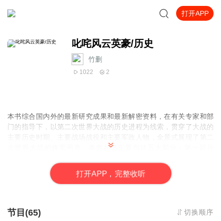
打开APP
叱咤风云英豪/历史
竹删
1022
2
本书综合国内外的最新研究成果和最新解密资料，在有关专家和部
门的指导下，以第二次世界大战的历史进程为线索，贯穿了大战的
主要历史时期、主要战场战役和主要军政人物，全景式展现了第二
次世界大战的恢宏画卷。本套丛书主要包括五大部分：第一部分
为“战史卷”，包括起源背景、序幕爆发、全面展开、相持转折、最后
结局等内容；第二部分为“战场卷”，包括欧洲战场、大西洋战场、亚
打
开
A
P
P，完整收听
洲战场、太平洋战场、非洲战场等内容；第三部分为“战役卷”，包括
空战、海战、陆战；第四部为“战将卷”，包括领袖、元帅、将领、英
雄、元凶、悍将、枭雄、傀儡、间谍等内容；第五部为“战事卷”，包
括盟国秘密和纳粹阴谋。
节目(65)
切换顺序
本套书系时空纵横，气势磅礴，非常具有历史性、资料性、权威性