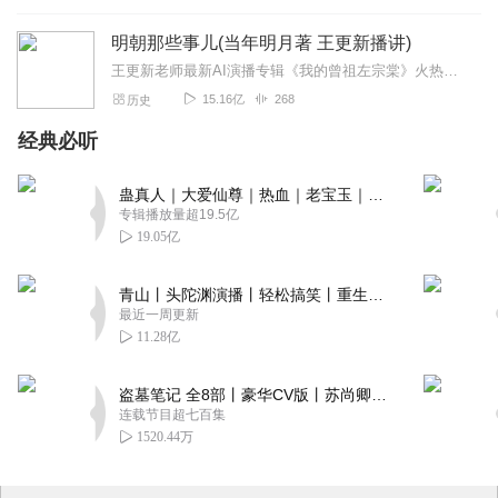
明朝那些事儿(当年明月著 王更新播讲)
王更新老师最新AI演播专辑《我的曾祖左宗棠》火热更新中！从曾孙视角看帝国脊梁左宗棠的B面人生！【大咖推荐】明月的写作不仅笔锋活泼幽默，而且加进了自己的感悟，这就...
15.16亿
268
历史
经典必听
蛊真人｜大爱仙尊｜热血｜老宝玉｜多人VIP免费有声剧
专辑播放量超19.5亿
19.05亿
青山丨头陀渊演播丨轻松搞笑丨重生穿越丨古代权谋丨VIP免费 | 多人有声剧
最近一周更新
11.28亿
盗墓笔记 全8部丨豪华CV版丨苏尚卿&边江 领衔 多人有声剧丨冠声文化丨南派三叔
连载节目超七百集
1520.44万