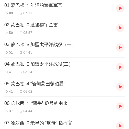
01 蒙巴顿 １年轻的海军军官
和真实性，史事详尽，图文并茂，非常具有阅读和收藏价值，是对
第二次世界大战的很好总结和隆重纪念！
89
07:22
02 蒙巴顿 ２遭遇德军鱼雷
50
05:57
03 蒙巴顿 ３加盟太平洋战役（一）
51
07:45
04 蒙巴顿 ３加盟太平洋战役(二）
47
08:14
05 蒙巴顿 ４“缅甸蒙巴顿伯爵”
41
06:02
06 哈尔西 １ “蛮牛” 称号的由来
37
04:44
07 哈尔西 ２最早的 “航母” 指挥官