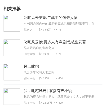
相关推荐
叱咤风云英豪/二战中的传奇人物
本书综合国内外的最新研究成果和最新解密资料，在有关专家和部门的指导下，以第二次世界大战的历史进程为线索，贯穿了大战的主要历史时期、主要战场战役和主要军政人物，全...
3.53万
76
历史
叱咤风云|免费多人有声剧|忆笔生花著
见证最热血的青春之旅
4989
71
有声书
风云叱咤
风云少年叱咤天地之间
1968
484
有声书
我，叱咤风云 | 双播有声小说
林凡的座右铭是：男人，就要玩命；女人，就要宠着！
13.06万
809
有声书