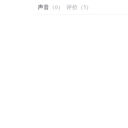
评价
（
1
）
声音
（
0
）