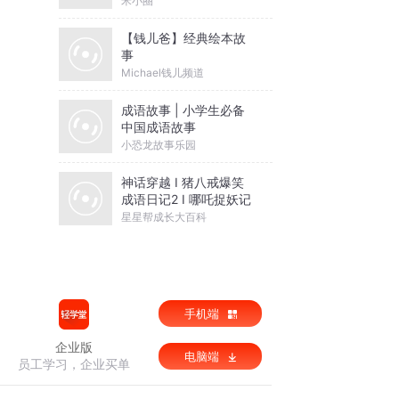
米小圈
【钱儿爸】经典绘本故
事
Michael钱儿频道
成语故事 | 小学生必备
中国成语故事
小恐龙故事乐园
神话穿越 I 猪八戒爆笑
成语日记2 I 哪吒捉妖记
星星帮成长大百科
手机端
企业版
电脑端
员工学习，企业买单