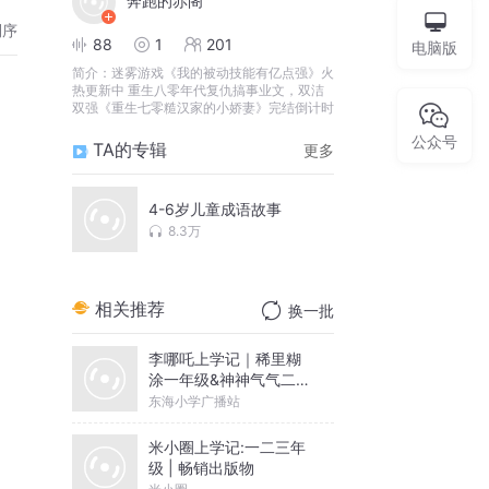
奔跑的赤阁
倒序
88
1
201
电脑版
简介：
迷雾游戏《我的被动技能有亿点强》火
热更新中 重生八零年代复仇搞事业文，双洁
双强《重生七零糙汉家的小娇妻》完结倒计时
公众号
TA的专辑
更多
4-6岁儿童成语故事
8.3万
相关推荐
换一批
李哪吒上学记｜稀里糊
涂一年级&神神气气二年
级
东海小学广播站
米小圈上学记:一二三年
级 | 畅销出版物