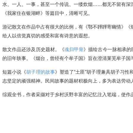
水、一人、一事，甚至一个传说、一缕炊烟……都无不留有深
《我家住在银湖畔》等篇目中，清晰可见。
游记散文在作品中占有很大的比例，有《鄂不韡韡寄幽情》《
给人以倍觉真切的感受和富有诗意的遐想。
散文作品还涉及历史题材。《
魂归甲骨
》描绘古今一脉相承的
的旧年轶事。《烟台，曾经有个牟子国》旨在澄清莱芜牟子国
短篇小说《
胡子理的故事
》塑造了“土匪”胡子理兼具胡子习性
志坚定的顽强精神。民间故事的题材积极向上，多为表达劳动
综观全书，作者采撷对于乡村沃野丰富的记忆注入笔端，使作