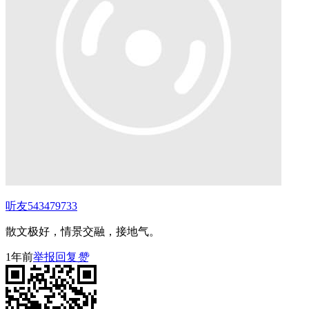
听友543479733
散文极好，情景交融，接地气。
1年前
举报
回复
赞