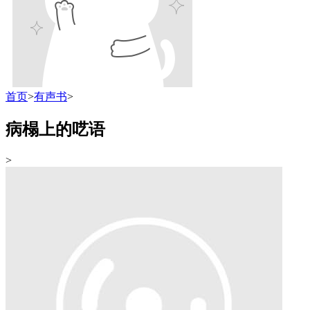
首页
>
有声书
>
病榻上的呓语
>