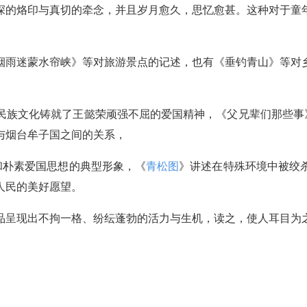
深的烙印与真切的牵念，并且岁月愈久，思忆愈甚。这种对于童
烟雨迷蒙水帘峡》等对旅游景点的记述，也有《垂钓青山》等对
民族文化铸就了王懿荣顽强不屈的爱国精神，《父兄辈们那些事》
与烟台牟子国之间的关系，
和朴素爱国思想的典型形象，《
青松图
》讲述在特殊环境中被绞
人民的美好愿望。
品呈现出不拘一格、纷纭蓬勃的活力与生机，读之，使人耳目为