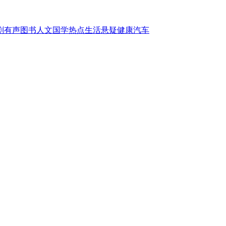
剧
有声图书
人文国学
热点
生活
悬疑
健康
汽车