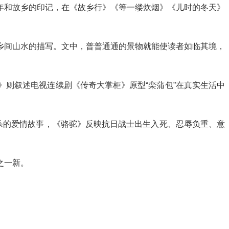
年和故乡的印记，在《故乡行》《等一缕炊烟》《儿时的冬天》
乡间山水的描写。文中，普普通通的景物就能使读者如临其境，
则叙述电视连续剧《传奇大掌柜》原型“栾蒲包”在真实生活中
杀的爱情故事，《骆驼》反映抗日战士出生入死、忍辱负重、意
之一新。