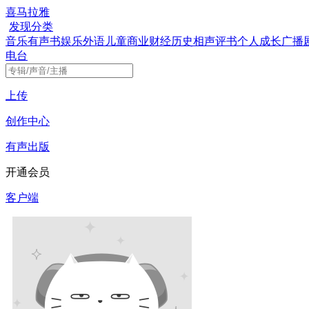
喜马拉雅
发现
分类
音乐
有声书
娱乐
外语
儿童
商业财经
历史
相声评书
个人成长
广播
电台
上传
创作中心
有声出版
开通会员
客户端