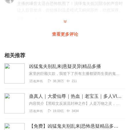
主播的嗓音太适合恐怖氛围了！演绎鬼夫低沉阴冷的声音时
让人后背发凉，但切换到温柔模式又瞬间苏炸，功底深厚。
回复
2025-04-28
0
碎银在手
查看更多评论
主播完全抓住了作者魏爽笔下“克系都市”的暗黑感，尤其是
恶魔寄生人体时黏腻的吞咽声，比文字描写更毛骨悚然，建
议深夜戴耳机听！
相关推荐
回复
2025-04-28
0
凶猛鬼夫别乱来|悬疑灵异|精品多播
家里的巨额欠款，我签下了所有主播都望而生畏的鬼探直播合同...
流星小武
38.38万
211
有声书
播完全抓住了作者魏爽笔下“克系都市”的暗黑感，尤其是恶
魔寄生人体时黏腻的吞咽声，比文字描写更毛骨悚然，建议
蛊真人｜大爱仙尊｜热血｜老宝玉｜多人VIP免费有声剧
深夜戴耳机听！
内容简介【黑暗文反派流封神之作】人是万物之灵，蛊是天地真精。一个穿越者不断重生的故事。一个养蛊、炼蛊、用蛊的奇特世界。配音组（男角色）老宝玉旁白...
回复
2025-04-27
0
19.03亿
3434
有声书
梦想号Y
【免费】凶猛鬼夫别乱来|恐怖悬疑精品多播|人鬼恋
明明是被鬼缠身的惊悚剧情，却因男主“醋王”属性笑出声，