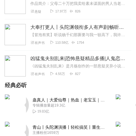
比如他吃活人男配的醋时，主播的吐槽语气超逗。
作品简介：父母二十万把我卖给素未谋面的男人当老婆。只不过……和公鸡拜堂，被装进棺材，婚房布置的像灵堂，这都是哪里的风俗？原来，我要嫁的不是人！“鬼先生求你放过我...
17.97万
826
悬疑
回复
2025-04-26
0
FLY梦R
大奉打更人丨头陀渊领衔多人有声剧|畅听全集|王鹤棣、田曦薇主演影视剧原著|卖报小郎君
主播的嗓音太适合恐怖氛围了！演绎鬼夫低沉阴冷的声音时
【冒泡有奖】听说杨千幻那厮要与我一较高下，我许七安要开始装叉了！快进入声音播放页戳下方输入框，冒个泡偷偷告诉我，我要用哪些诗词才能胜过他？说得好的，有赏！202...
让人后背发凉，但切换到温柔模式又瞬间苏炸，功底深厚。
110.58亿
1754
有声书
回复
2025-04-26
0
凶猛鬼夫别乱来|恐怖悬疑精品多播|人鬼恋永久免费
《凶猛鬼夫别乱来》是月殇创作的一部悬疑灵异小说，讲述了女主角杨汐在目睹前夫出轨后，一气之下连夜跑回老家，却意外卷入一系列灵异事件的故事。在回老家的路上，杨汐遭遇...
4.55万
827
有声书
经典必听
蛊真人｜大爱仙尊｜热血｜老宝玉｜多人VIP免费有声剧
专辑播放量超19.3亿
19.03亿
青山丨头陀渊演播丨轻松搞笑丨重生穿越丨古代权谋丨VIP免费 | 多人有声剧
主播粉丝1659万