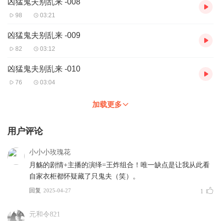
凶猛鬼夫别乱来 -008
98
03:21
凶猛鬼夫别乱来 -009
82
03:12
凶猛鬼夫别乱来 -010
76
03:04
加载更多
用户评论
小小小玫瑰花
月觞的剧情+主播的演绎=王炸组合！唯一缺点是让我从此看
自家衣柜都怀疑藏了只鬼夫（笑）。
回复
2025-04-27
1
元和令821