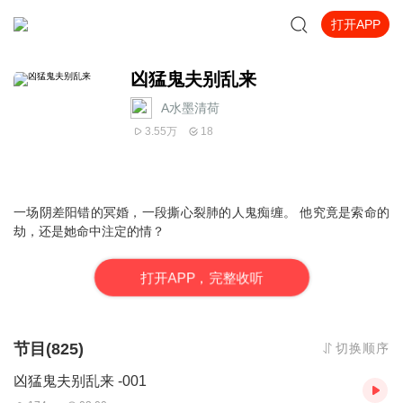
打开APP
凶猛鬼夫别乱来
A水墨清荷
3.55万
18
一场阴差阳错的冥婚，一段撕心裂肺的人鬼痴缠。
他究竟是索命的
劫，还是她命中注定的情？
打
开
A
P
P，完整收听
节目(825)
切换顺序
凶猛鬼夫别乱来 -001