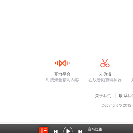
到来路不明、真假难辨、高仿假冒、过期失
销商资格的产品。所以我们多次劝告大家不
暗骂真是一群傻子哈。
在前面的视频中，我们提到卫康沃伦勒夫能量
一条，都可以成为经销商，然后获得年入63
翻盘、改变命运、抓住风口、抢占先机的同
开放平台
云剪辑
对接海量精彩内容
在线音频剪辑神器
在前面的视频中，我们也介绍了传销的三个
关于我们
联系我
的高科技产品，卫康生物集团拥有各种合法
Copyright © 2012-
业，有缘分和有机会遇到，一定要亲自试一
会，日后后悔莫及。
喜马拉雅