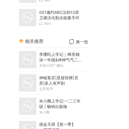
980
然
001邀约ABC法则12讲
卫康沃伦勒夫能量手环
500
决
相关推荐
换一批
、
李哪吒上学记｜稀里糊
。
涂一年级&神神气气二年
级
东海小学广播站
神秘复苏|悬疑惊悚|灵
佩
异|多人有声剧
北冥有声
米小圈上学记:一二三年
级 | 畅销出版物
米小圈
个
买
摸金天师【第一季】