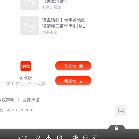
（紫襟演播）
经
有声的紫襟
里
话说清朝丨大宇茶馆细
说清朝三百年历史|从努
尔哈赤到末代皇帝溥仪|
大宇茶馆
康熙雍正乾隆
元买
逆风
手机端
企业版
电脑端
员工学习，企业买单
在
版权声明
自律承诺
事
：400-838-5616
机
x
1.0