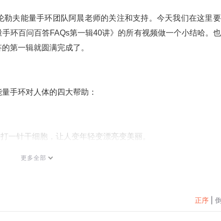
伦勒夫能量手环团队阿晨老师的关注和支持。今天我们在这里要
手环百问百答FAQs第一辑40讲》的所有视频做一个小结哈。
答的第一辑就圆满完成了。
能量手环对人体的四大帮助：
等于打一针干细胞，让人变年轻变漂亮变美丽。
候做热身运动，有助于改善高血压、糖尿病、脑梗、心梗等因为
更多全部
痛则不通，经络一通，全身轻松，百病无踪。戴上卫康沃伦勒夫
的针灸和按摩，能帮助缓解颈椎、肩椎、腰椎、关节炎、膝盖痛
正序
|