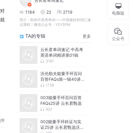
云长君单词速记
对
1184
22
2719
电脑版
也就
简介：
秒杀中高考单词——中国最好的词汇速
记课程！微信公众号：YSYSPM
TA的专辑
更多
公众号
云长君单词速记 中高考
英语单词精讲第01辑
3187
沃伦勒夫能量手环百问
百答FAQs第一辑40讲全
集
1738
血
003能量手环百问百答
FAQs25讲 云长君甄选
能
922
等因
倒序
002能量手环科证与实
证25讲 云长君甄选沃伦
勒夫