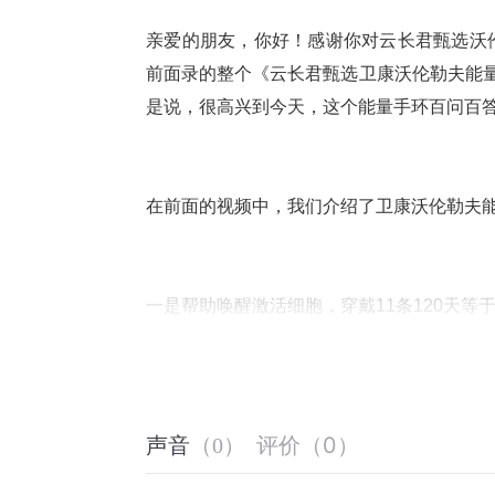
亲爱的朋友，你好！感谢你对云长君甄选沃
前面录的整个《云长君甄选卫康沃伦勒夫能量
是说，很高兴到今天，这个能量手环百问百
在前面的视频中，我们介绍了卫康沃伦勒夫
一是帮助唤醒激活细胞，穿戴11条120天
二是帮助改善血液循环，帮助身体细胞全天
液微循环不畅导致的疾病。
三是帮助疏通身体经络，中医说通则不痛，
量手环，等于24小时在给你的身体做温柔
评价
（
0
）
声音
（
0
）
经络不通导致的骨质退行性病变。