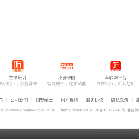
效、可能一文不值、对身体有害、没有官方售后服务、不能获得
要贪小便宜吃大亏，不要被骗子卖了还帮他数钱，还被骗子在心
手环不仅仅是一个高科技产品，更是一个好前途事业，投899
190元的创业机会。所以这个产品，这个事业特别适合那些想
志和朋友哈。
主播培训
小雅智能
车联网平台
兼职副业，兴趣赚钱
智能硬件，连接赋能
自在出行，听我想听
主要特征，传销和直销的区别。卫康沃伦勒夫能量手环是实实在
们
公司新闻
招贤纳士
用户反馈
服务协议
隐私政策
合规的执照和手续，卫康沃伦勒夫能量手环是合法合规的直销
2026
www.ximalaya.com lnc. ALL Rights Reserved
沪ICP备13027243号
客服热线
下才发言，不要被自己的偏见、固执和幼稚给害了，错失事业