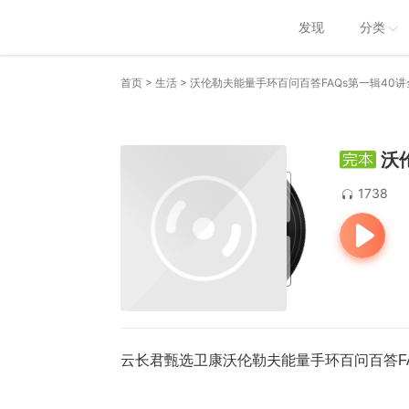
发现
分类
>
>
首页
生活
沃伦勒夫能量手环百问百答FAQs第一辑40讲
沃
1738
云长君甄选卫康沃伦勒夫能量手环百问百答FA