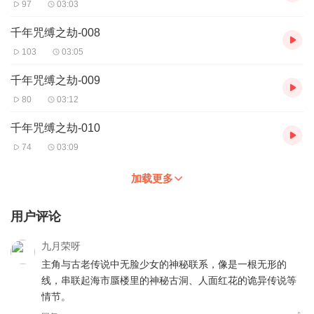
97
03:03
千年咒缚之劫-008
103
03:05
千年咒缚之劫-009
80
03:12
千年咒缚之劫-010
74
03:09
加载更多
用户评论
九月荣呀
主角与古老传说中无脸少女的神秘联系，像是一根无形的
线，串联起海市蜃楼里的神秘古洞、人面红花的诡异传说等
情节。