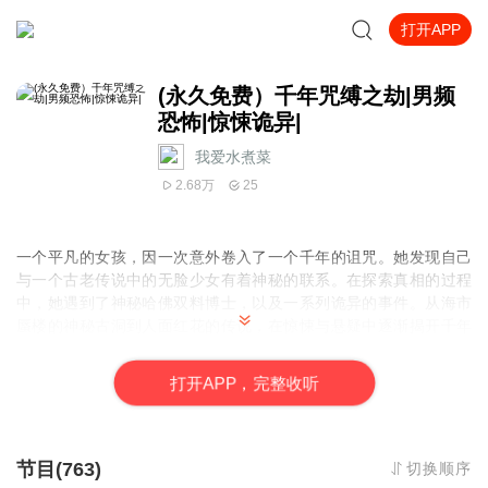
打开APP
(永久免费）千年咒缚之劫|男频
恐怖|惊悚诡异|
我爱水煮菜
2.68万
25
一个平凡的女孩，因一次意外卷入了一个千年的诅咒。她发现自己
与一个古老传说中的无脸少女有着神秘的联系。在探索真相的过程
中，她遇到了神秘哈佛双料博士，以及一系列诡异的事件。从海市
蜃楼的神秘古洞到人面红花的传说，在惊悚与悬疑中逐渐揭开千年
的秘密。
打
开
A
P
P，完整收听
节目(763)
切换顺序