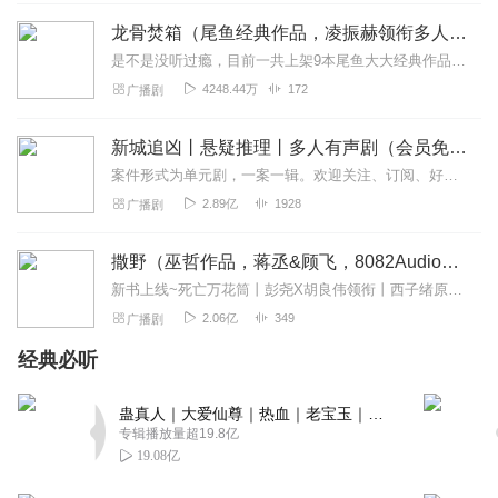
太上头了！神秘的诅咒、跨越时空的恩怨，故事悬疑感拉
龙骨焚箱（尾鱼经典作品，凌振赫领衔多人有声剧）
满。书中情节环环相扣，每一次解密都惊心动魄。主播用充
是不是没听过瘾，目前一共上架9本尾鱼大大经典作品有声书啦~~听单合集已经准备好，赶紧收听：尾鱼有声书作品合集感受更多尾鱼作品的魅力！内容简介神话、传说、身世、解...
满感染力的声音，将诡谲氛围与人物纠葛完美呈现，让人忍
4248.44万
172
广播剧
不住一探究竟！
回复
2025-06-08
0
新城追凶丨悬疑推理丨多人有声剧（会员免费）
案件形式为单元剧，一案一辑。欢迎关注、订阅、好评！“新闻里播不得的，咱们小说里见！”一座充满活力的新兴沿海城市，看似平常的生活中，却发生了种种离奇的罪犯案件，”...
光阴似箭G
2.89亿
1928
广播剧
文字巧妙勾勒出三角微妙关系，女主的怯懦与期待、男主的
体贴和独特魅力跃然纸上，初遇情节充满青春悸动，让人好
撒野（巫哲作品，蒋丞&顾飞，8082Audio制作）| 左肩有你原著
奇两人后续发展。
新书上线~死亡万花筒丨彭尧X胡良伟领衔丨西子绪原著丨灵异/悬疑/无限流多人有声剧点击跳转收听哦~喜提破亿！#撒野印象大调查#活动上线！>戳此参与<福利四：播...
回复
2025-06-07
0
2.06亿
349
广播剧
小咪尼
经典必听
女主其貌不扬，她就是千年的执着的那个人？真的想看看她
后面会怎么样？氛围感拉满,音效和画面绝了,代入感超强,主
蛊真人｜大爱仙尊｜热血｜老宝玉｜多人VIP免费有声剧
播演绎的特别好,声音也动听,喜欢值得推荐
专辑播放量超19.8亿
19.08亿
回复
2025-06-07
0