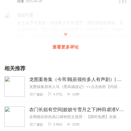
回复
2025-04-28
2
莫妮可爱
女主从平凡女孩一步步卷入千年诅咒，成长线特别真实，不
会强行开挂。男主沈逸人设太戳我了，神秘又博学，关键时
刻超A！剧情里海市蜃楼和古洞探险的场景描写超绝，听着就
像自己身临其境。而且配乐和音效都恰到好处，阴森感拉满
查看更多评论
但又不会过度吓人，晚上当睡前故事听（虽然听完有点不敢
睡），强烈推荐给喜欢悬疑的宝子
回复
2025-04-25
2
相关推荐
娟姐探房
龙图案卷集（今宵/顾辰领衔多人有声剧）| 探案
一个平凡的女孩，因一次意外卷入了一个千年的诅咒。她发
龙图续集原班人马《黑风城战记》<<点击收听【内容简介】《龙图案卷集》是由耳雅根据古典名著《三侠五义》（又叫七五）改编所写的网络小说，主要讲述的是鼠（白玉堂）...
现自己与一个古老传说中的无脸少女有着神秘的联系，这就
4.37亿
1188
广播剧
是《千年咒缚之劫》的剧情。主播非常有特色的声音，把故
事讲的非常的动人，值得推荐的一部好作品！
农门长姐有空间|姣姣兮雪月之下|种田虐渣VIP免费
回复
2025-04-29
1
全网都在听的高口碑种田文推荐：【限时免费】农家小福女|姣姣兮郁雨竹|全网最快寒门大俗人|姣姣兮杜骁|萌宝女强古言爽文魏晋干饭人未删减全网最快|农家小福...
3.45亿
2159
广播剧
优大石