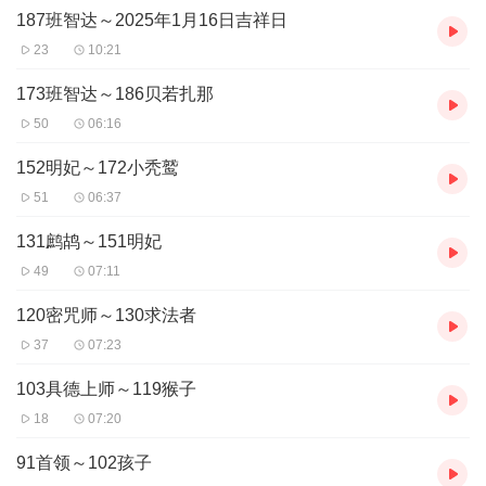
187班智达～2025年1月16日吉祥日
23
10:21
173班智达～186贝若扎那
50
06:16
152明妃～172小秃鹫
51
06:37
131鹧鸪～151明妃
49
07:11
120密咒师～130求法者
37
07:23
103具德上师～119猴子
18
07:20
91首领～102孩子