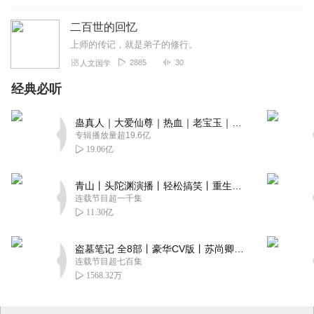
二百世的回忆
上师的传记，就是弟子的修行。
2885
30
人文国学
经典必听
蛊真人｜大爱仙尊｜热血｜老宝玉｜多人VIP免费有声剧
专辑播放量超19.6亿
19.06亿
青山丨头陀渊演播丨轻松搞笑丨重生穿越丨古代权谋丨VIP免费 | 多人有声剧
连载节目超一千集
11.30亿
盗墓笔记 全8部丨豪华CV版丨苏尚卿&边江 领衔 多人有声剧丨冠声文化丨南派三叔
连载节目超七百集
1568.32万