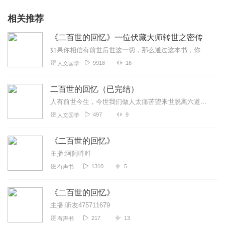
相关推荐
《二百世的回忆》一位伏藏大师转世之密传
如果你相信有前世后世这一切，那么通过这本书，你能够深刻体会到前世后世的真实、六道轮回的存在、以及因果业力的深远和可怕。希望每位读者在阅读此书时，能够认真思考自己...
9918
16
人文国学
二百世的回忆（已完结）
人有前世今生，今世我们做人太痛苦望来世脱离六道一位伏藏大师转世之密传，索达吉堪布翻译
497
9
人文国学
《二百世的回忆》
主播:阿阿吽吽
1310
5
有声书
《二百世的回忆》
主播:听友475711679
217
13
有声书