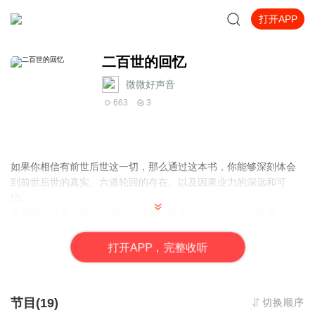
打开APP
二百世的回忆
微微好声音
663
3
如果你相信有前世后世这一切，那么通过这本书，你能够深刻体会
到前世后世的真实、六道轮回的存在、以及因果业力的深远和可
怕。
希望每位读者在阅读此书时，能够认真思考自己活在这个世界上的
意义，思考未来的人生究竟该如何度过。
一一一索达吉堪布
打
开
A
P
P，完整收听
节目(19)
切换顺序