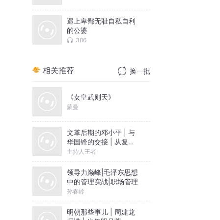
遇上卑鄙无耻自私自利
的公婆
386
相关推荐
换一批
《女皇武则天》
蒙曼
文革后期的邓小平 | 与
华国锋的交接 | 从复出
到成为领导核心|毛泽东
主持人王者
周恩来
领导力巅峰|毛泽东思想
中的管理实战|职场管理
孙春岭
明朝那些事儿 | 周建龙