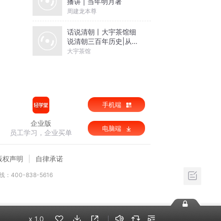
播讲 | 当年明月著
周建龙本尊
话说清朝丨大宇茶馆细
说清朝三百年历史|从努
尔哈赤到末代皇帝溥仪|
大宇茶馆
康熙雍正乾隆
手机端
企业版
电脑端
员工学习，企业买单
版权声明
自律承诺
：400-838-5616
x
1.0