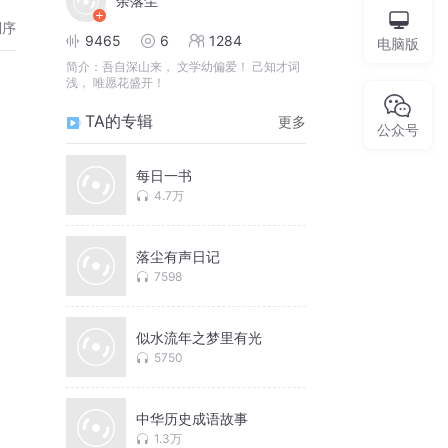
余落尘
倒序
9465
6
1284
电脑版
简介：
吾自深山来， 文学幼偏爱！ 己知才词
浅， 唯愿花盛开！
TA的专辑
更多
公众号
每日一书
4.7万
落尘有声日记
7598
似水流年之梦里有光
5750
中华历史成语故事
1.3万