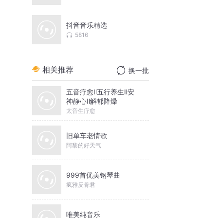
抖音音乐精选
5816
相关推荐
换一批
五音疗愈Ⅱ五行养生Ⅱ安
神静心Ⅱ解郁降燥
太音生疗愈
旧单车老情歌
阿黎的好天气
999首优美钢琴曲
疯雅反骨君
唯美纯音乐