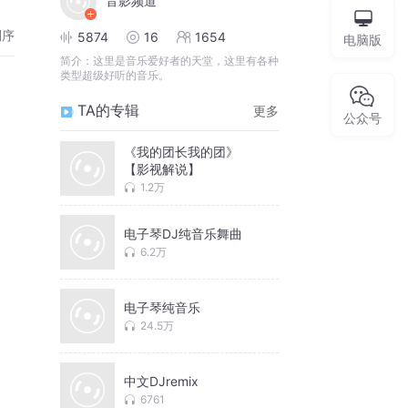
音影频道
倒序
5874
16
1654
电脑版
简介：
这里是音乐爱好者的天堂，这里有各种
类型超级好听的音乐。
TA的专辑
更多
公众号
《我的团长我的团》
【影视解说】
1.2万
电子琴DJ纯音乐舞曲
6.2万
电子琴纯音乐
24.5万
中文DJremix
6761