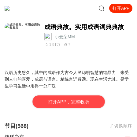
打开APP
成语典故。实用成语词典典故
小云朵MM
1.91万
7
汉语历史悠久，其中的成语作为古今人民聪明智慧的结晶力，来受
到人们的喜爱，成语与语言。精练言近旨远。现在生活尤其。是学
生学习生活中用得十分广泛
打
开
A
P
P，完整收听
节目(568)
切换顺序
依稀尚存