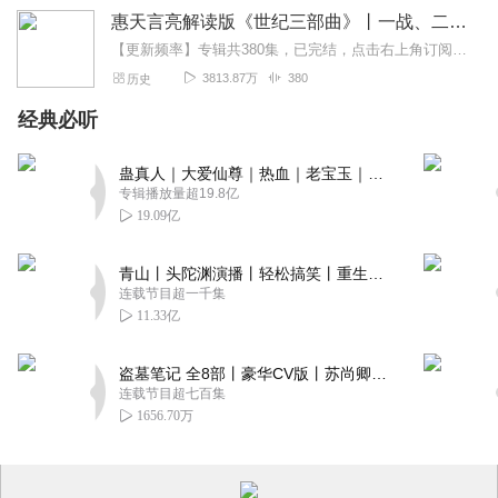
惠天言亮解读版《世纪三部曲》丨一战、二战、冷战
【更新频率】专辑共380集，已完结，点击右上角订阅按钮，VIP免费听！【社群福利】2024熊猫君听书社群全新升级，欢迎熊猫君的粉丝听友们入群交流，更多新鲜玩法和...
3813.87万
380
历史
经典必听
蛊真人｜大爱仙尊｜热血｜老宝玉｜多人VIP免费有声剧
专辑播放量超19.8亿
19.09亿
青山丨头陀渊演播丨轻松搞笑丨重生穿越丨古代权谋丨VIP免费 | 多人有声剧
连载节目超一千集
11.33亿
盗墓笔记 全8部丨豪华CV版丨苏尚卿&边江 领衔 多人有声剧丨冠声文化丨南派三叔
连载节目超七百集
1656.70万