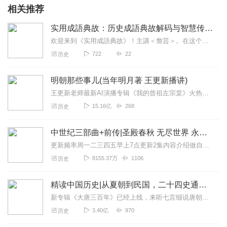
相关推荐
实用成語典故：历史成語典故解码与智慧传承
欢迎来到《实用成語典故》！主講＜詹芸＞。在这个节目中，我将带您深入探索汉语成语背后的精彩故事和深刻寓意。成语是汉语中独特的文化符号，蕴含着千百年来智慧的结...
722
22
历史
明朝那些事儿(当年明月著 王更新播讲)
王更新老师最新AI演播专辑《我的曾祖左宗棠》火热更新中！从曾孙视角看帝国脊梁左宗棠的B面人生！【大咖推荐】明月的写作不仅笔锋活泼幽默，而且加进了自己的感悟，这就...
15.16亿
268
历史
中世纪三部曲+前传|圣殿春秋 无尽世界 永恒火焰 暗夜与黎明|惠天言亮解读版
更新频率周一二三四五早上7点更新2集内容介绍做自己喜欢的事，直到世界为你改变。言亮、惠天，为你解读世界级畅销IP--肯·福莱特《中世纪三部曲》+前传《暗夜与...
8155.37万
1106
历史
精读中国历史|从夏朝到民国，二十四史通史解析，中华上下五千年
新专辑《大唐三百年》已经上线，来听七言细说唐朝三百年历史吧。点击即可跳转收听。【精读中国历史】立足正史，现代阐释。溯本清源，守正创新。比小说还精彩的正说中国历...
3.40亿
970
历史