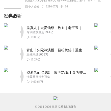
夏雨嫣失眠小姐催眠疗愈XiMi主播会员将于1月28日重磅上线！！马上加入>>1.每月4条会员专属催眠疗愈引导声音2.每月2场会员会员专享直播3.365天2...
1296.07万
64
个人成长
经典必听
蛊真人｜大爱仙尊｜热血｜老宝玉｜多人VIP免费有声剧
专辑播放量超19.4亿
19.05亿
青山丨头陀渊演播丨轻松搞笑丨重生穿越丨古代权谋丨VIP免费 | 多人有声剧
主播粉丝1659万
11.27亿
盗墓笔记 全8部丨豪华CV版丨苏尚卿&边江 领衔 多人有声剧丨冠声文化丨南派三叔
连载节目超七百集
1490.64万
© 2014-
2026
喜马拉雅 版权所有