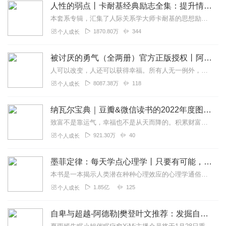
人性的弱点丨卡耐基经典励志全集：提升情商和沟通技巧
本套系专辑，汇集了人际关系学大师卡耐基的思想励志精华，收录《人性的弱点》《人性的优点》《语言的突破》《美好的人生》《快乐的人生》等所有经典！是卡耐基的经典合辑，...
1870.80万
344
个人成长
被讨厌的勇气（全两册）官方正版授权丨阿德勒心理学畅销经典｜幸福的勇气
人可以改变，人还可以获得幸福。所有人无一例外，都能如此。——阿德勒心理学一名深陷自卑、无能与不幸福的青年，听到了一名哲人主张的“世界无比单纯，人人都能幸福”便来...
8087.38万
118
个人成长
纳瓦尔宝典｜豆瓣&微信读书的2022年度图书|从白手起家到财务自由
致富不是靠运气，幸福也不是从天而降的。积累财富和幸福生活是我们可以学习的技能。这本书收集整理了硅谷投资人纳瓦尔在过去十年里通过推特、播客和采访等方式分享的人生智...
921.30万
40
个人成长
墨菲定律：每天学点心理学丨只要有可能，就一定会发生
本书是一本揭示人类潜在种种心理效应的心理学通俗读物，其中最有代表性的即“墨菲定律”。与此同时，从自我认知、经济管理等方面入手，作者引出了数十条对现代人工作和生活...
1.85亿
125
个人成长
自卑与超越-阿德勒|樊登叶文推荐：发掘自卑潜力，找到人生意义