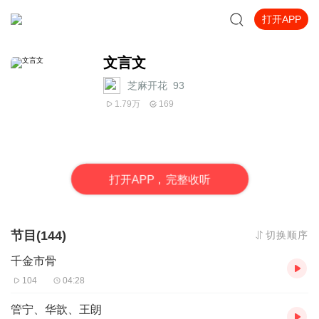
打开APP
文言文
芝麻开花_93
1.79万
169
打
开
A
P
P，完整收听
节目(144)
切换顺序
千金市骨
104
04:28
管宁、华歆、王朗