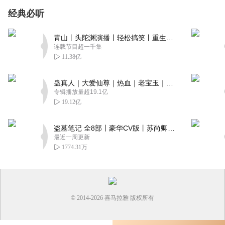
经典必听
青山丨头陀渊演播丨轻松搞笑丨重生穿越丨古代权谋丨VIP免费 | 多人有声剧
连载节目超一千集
11.38亿
蛊真人｜大爱仙尊｜热血｜老宝玉｜多人VIP免费有声剧
专辑播放量超19.1亿
19.12亿
盗墓笔记 全8部丨豪华CV版丨苏尚卿&边江 领衔 多人有声剧丨冠声文化丨南派三叔
最近一周更新
1774.31万
© 2014-
2026
喜马拉雅 版权所有