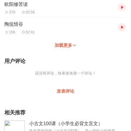
欧阳修苦读
370
02:56
陶侃惜谷
156
02:41
加载更多
用户评论
还没有评论，快来发表第一个评论！
发表评论
相关推荐
小古文100课（小学生必背文言文）
朱文君编选的《小古文100课》，是一些短小的篇章，易于入门。这组录音以济南出版社2015版《小学生小古文100课》为为录音底本，先前选本有些篇目被更换的，作为附...