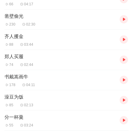
66
04:17
凿壁偷光
230
02:30
齐人攫金
88
03:44
郑人买履
74
02:44
书戴嵩画牛
178
04:11
澡豆为饭
85
02:13
分一杯羹
55
03:24