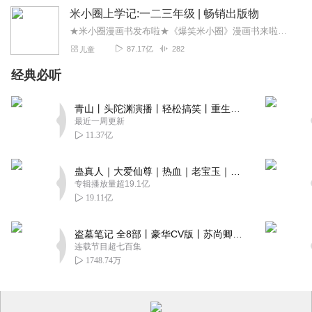
米小圈上学记:一二三年级 | 畅销出版物
★米小圈漫画书发布啦★《爆笑米小圈》漫画书来啦《米小圈上学记》一二三年级正版广播剧！《米小圈上学记》系列是儿童作家北猫最新创作的儿童小说系列，作品诙谐幽默、好...
87.17亿
282
儿童
经典必听
青山丨头陀渊演播丨轻松搞笑丨重生穿越丨古代权谋丨VIP免费 | 多人有声剧
最近一周更新
11.37亿
蛊真人｜大爱仙尊｜热血｜老宝玉｜多人VIP免费有声剧
专辑播放量超19.1亿
19.11亿
盗墓笔记 全8部丨豪华CV版丨苏尚卿&边江 领衔 多人有声剧丨冠声文化丨南派三叔
连载节目超七百集
1748.74万