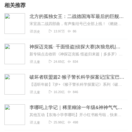
相关推荐
北方的孤独女王：二战德国海军最后的巨舰辉煌
宋宜昌二战四部曲，有声集结号已全部上线！《燃烧的岛群》《北极光下的幽灵》《沙漠之狐隆美尔》喜欢二战史、战争史的朋友，走过路过不要错过！最全面、最精彩的战争史有声...
13.97万
86
历史
神探迈克狐· 千面怪盗|侦探大赛|灰狼危机|多多罗
新专辑点击收听《神探迈克狐·怪盗归来篇｜多多罗》！！！>>>点击进入主播橱窗购买《神探迈克狐》系列图书吧!<<<多多罗故事【点击前往】收听多多罗其他好玩有趣的故...
24.65亿
834
儿童
破坏者联盟篇2·猴子警长科学探案记|宝宝巴士故事
【适听年龄】7岁+《猴子警长科学探案记》系列《破坏者联盟篇1·猴子警长科学探案记》>>>《破坏者联盟篇2·猴子警长科学探案记》>>>《破坏者联盟篇3·猴子警长科...
16.20亿
846
儿童
李哪吒上学记｜稀里糊涂一年级&神神气气二年级
其他互动【东海小学李哪吒】开小红书账号啦，快来关注和李哪吒成为好朋友！有机会免费领儿童会员、官方周边！【点击加入】东海小学广播站圈子，更多互动！李哪吒全新冒险番...
25.98亿
498
儿童