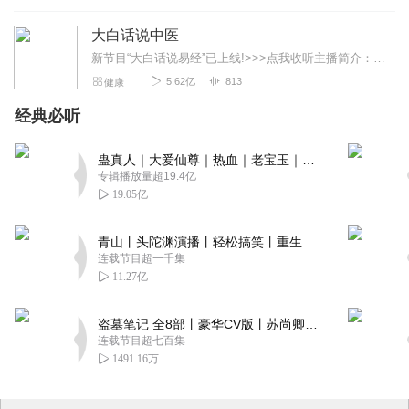
大白话说中医
新节目“大白话说易经”已上线!>>>点我收听主播简介：郭亚宁，毕业于陕西中医药大学，师承著名中医专家吴大真，是中医泰斗秦伯未的再传弟子。跟随陕西中医药大学中西...
5.62亿
813
健康
经典必听
蛊真人｜大爱仙尊｜热血｜老宝玉｜多人VIP免费有声剧
专辑播放量超19.4亿
19.05亿
青山丨头陀渊演播丨轻松搞笑丨重生穿越丨古代权谋丨VIP免费 | 多人有声剧
连载节目超一千集
11.27亿
盗墓笔记 全8部丨豪华CV版丨苏尚卿&边江 领衔 多人有声剧丨冠声文化丨南派三叔
连载节目超七百集
1491.16万