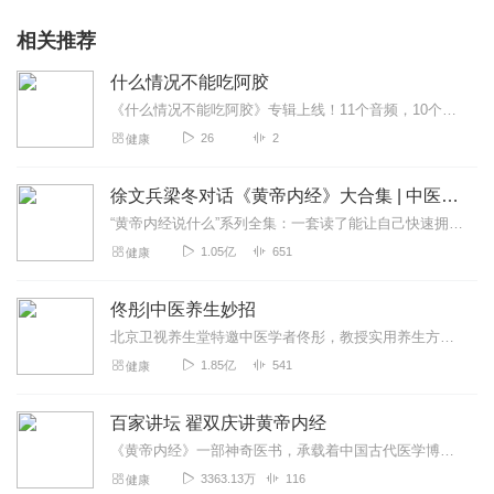
相关推荐
什么情况不能吃阿胶
《什么情况不能吃阿胶》专辑上线！11个音频，10个免费，1个付费，带你彻底搞懂阿胶食用禁忌。免费音频系统梳理10大不能吃的情况，付费音频深度剖析，10篇精华文章...
26
2
健康
徐文兵梁冬对话《黄帝内经》大合集 | 中医养生
“黄帝内经说什么”系列全集：一套读了能让自己快速拥有天时、地利、人和的正能量书籍。年轻人读了能更好地懂得处事养身，变得强大；中年人读了会放下得失，随心所欲；老年...
1.05亿
651
健康
佟彤|中医养生妙招
北京卫视养生堂特邀中医学者佟彤，教授实用养生方法。点击“订阅”，获取课程最新情况。更多养生资讯请关注公众号“健康新佟学”！【节目推荐】《佟彤：中医健康自测自理5...
1.85亿
541
健康
百家讲坛 翟双庆讲黄帝内经
《黄帝内经》一部神奇医书，承载着中国古代医学博大精深与辉煌，历经两千多年的沉淀，依旧闪耀着璀璨光芒，与西方医学相比，这部来自东方古国医学经典，在对人身认识上究竟...
3363.13万
116
健康