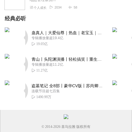
2034
58
个人成长
经典必听
蛊真人｜大爱仙尊｜热血｜老宝玉｜多人VIP免费有声剧
专辑播放量超19.4亿
19.05亿
青山丨头陀渊演播丨轻松搞笑丨重生穿越丨古代权谋丨VIP免费 | 多人有声剧
专辑播放量超11.2亿
11.27亿
盗墓笔记 全8部丨豪华CV版丨苏尚卿&边江 领衔 多人有声剧丨冠声文化丨南派三叔
连载节目超七百集
1490.99万
© 2014-
2026
喜马拉雅 版权所有