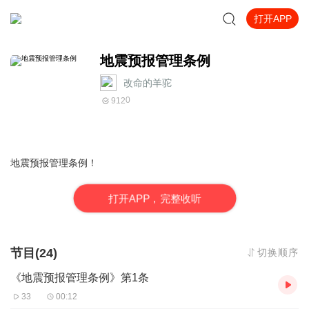
打开APP
地震预报管理条例
改命的羊驼
0
912
地震预报管理条例！
打
开
A
P
P，完整收听
节目(24)
切换顺序
《地震预报管理条例》第1条
33
00:12