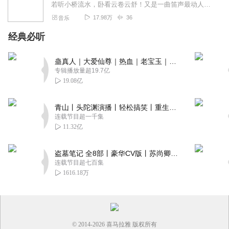
若听小桥流水，卧看云卷云舒！又是一曲笛声最动人，别是那晚萧语绕我心！古琴一抚听万籁之声！感自然之力！奏响国乐之筝！在声音的峡谷里，灵感汲取！为你写一首动人的歌曲...
17.98万
36
音乐
经典必听
蛊真人｜大爱仙尊｜热血｜老宝玉｜多人VIP免费有声剧
专辑播放量超19.7亿
19.08亿
青山丨头陀渊演播丨轻松搞笑丨重生穿越丨古代权谋丨VIP免费 | 多人有声剧
连载节目超一千集
11.32亿
盗墓笔记 全8部丨豪华CV版丨苏尚卿&边江 领衔 多人有声剧丨冠声文化丨南派三叔
连载节目超七百集
1616.18万
© 2014-
2026
喜马拉雅 版权所有