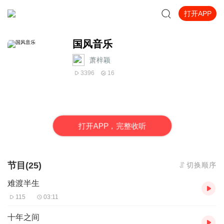
打开APP
国风音乐
萧梓颖
3396
16
打
开
A
P
P，完整收听
节目(25)
切换顺序
难渡半生
115
03:11
十年之间