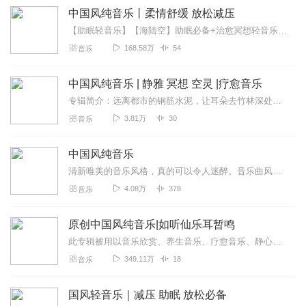
中国风纯音乐丨柔情舒缓 放松减压
【助眠轻音乐】【海陆空】助眠必备+治愈冥想轻音乐【大自然白噪音】静心助眠+减压催眠【听自然的音乐助你入眠】助眠古风音乐《中国风纯音乐》以安静，柔美，古香古色的意...
168.58万
54
音乐
中国风纯音乐 | 静雅 冥想 空灵 |疗愈音乐
专辑简介：远离都市的钢筋水泥，让耳朵去竹林深处深呼吸。本专辑精选多首疗愈系中国风纯音乐，以舒缓的节奏与空灵的音色，为您搭建一个冥想、阅读或助眠的精神庇护所。清脆...
3.81万
30
音乐
中国风纯音乐
清新唯美的音乐风格，真的可以令人迷醉。音乐曲风感性多情，动人契心；惬意悠闲，扣人心弦……所有收录的乐曲为最受欢迎的中国风纯音乐，其中既有民间乐器自然古朴的原音与...
4.08万
378
音乐
原创中国风纯音乐|如听仙乐耳暂鸣
此专辑被用以音乐欣赏、养生音乐、疗愈音乐、静心音乐、书房音乐。中国音乐追求“清、静、淡、远”的意境，旋律优美的音乐能修身养性、让身...
349.11万
18
音乐
国风轻音乐｜减压 助眠 放松必备