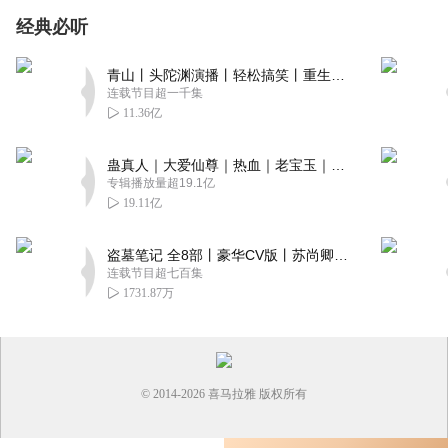
经典必听
青山丨头陀渊演播丨轻松搞笑丨重生穿越丨古代权谋丨VIP免费 | 多人有声剧
连载节目超一千集
11.36亿
蛊真人｜大爱仙尊｜热血｜老宝玉｜多人VIP免费有声剧
专辑播放量超19.1亿
19.11亿
盗墓笔记 全8部丨豪华CV版丨苏尚卿&边江 领衔 多人有声剧丨冠声文化丨南派三叔
连载节目超七百集
1731.87万
© 2014-
2026
喜马拉雅 版权所有