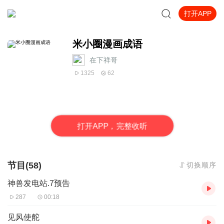
打开APP
米小圈漫画成语
在下祥哥
1325
62
打
开
A
P
P，完整收听
节目(58)
切换顺序
神兽发电站.7预告
287
00:18
见风使舵