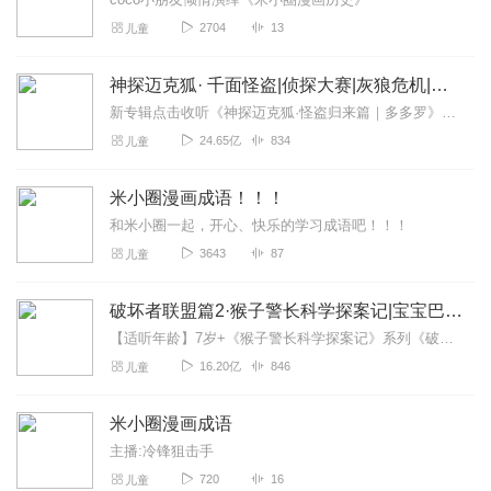
2704
13
儿童
神探迈克狐· 千面怪盗|侦探大赛|灰狼危机|多多罗
新专辑点击收听《神探迈克狐·怪盗归来篇｜多多罗》！！！>>>点击进入主播橱窗购买《神探迈克狐》系列图书吧!<<<多多罗故事【点击前往】收听多多罗其他好玩有趣的故...
24.65亿
834
儿童
米小圈漫画成语！！！
和米小圈一起，开心、快乐的学习成语吧！！！
3643
87
儿童
破坏者联盟篇2·猴子警长科学探案记|宝宝巴士故事
【适听年龄】7岁+《猴子警长科学探案记》系列《破坏者联盟篇1·猴子警长科学探案记》>>>《破坏者联盟篇2·猴子警长科学探案记》>>>《破坏者联盟篇3·猴子警长科...
16.20亿
846
儿童
米小圈漫画成语
主播:冷锋狙击手
720
16
儿童