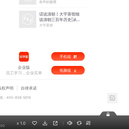
有声的紫襟
话说清朝丨大宇茶馆细
说清朝三百年历史|从努
尔哈赤到末代皇帝溥仪|
大宇茶馆
康熙雍正乾隆
手机端
企业版
电脑端
员工学习，企业买单
版权声明
自律承诺
：400-838-5616
x
1.0
:00