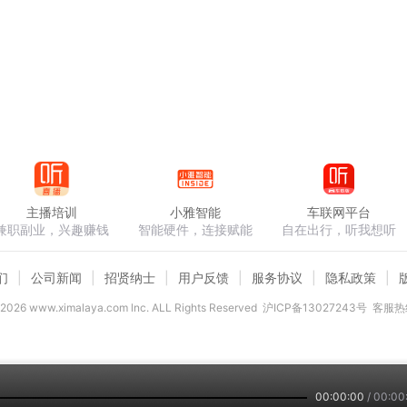
主播培训
小雅智能
车联网平台
兼职副业，兴趣赚钱
智能硬件，连接赋能
自在出行，听我想听
们
公司新闻
招贤纳士
用户反馈
服务协议
隐私政策
2026
www.ximalaya.com lnc. ALL Rights Reserved
沪ICP备13027243号
客服热线
00:00:00
/
00:00