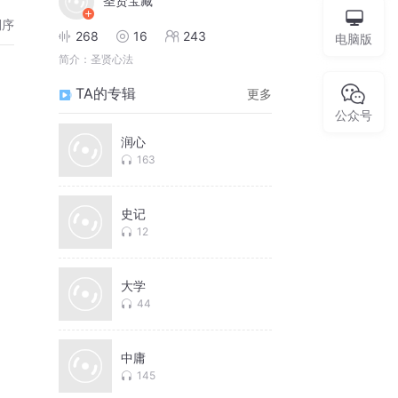
圣贤宝藏
倒序
268
16
243
电脑版
简介：
圣贤心法
TA的专辑
更多
公众号
润心
163
史记
12
大学
44
中庸
145