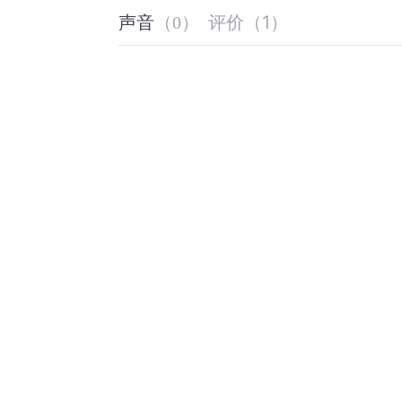
评价
（
1
）
声音
（
0
）