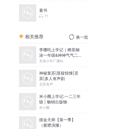
素书
71
相关推荐
换一批
李哪吒上学记｜稀里糊
涂一年级&神神气气二年
级
东海小学广播站
神秘复苏|悬疑惊悚|灵
异|多人有声剧
北冥有声
米小圈上学记:一二三年
级 | 畅销出版物
米小圈
摸金天师【第一季】
（紫襟演播）