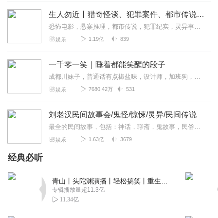
生人勿近丨猎奇怪谈、犯罪案件、都市传说、未解之谜
恐怖电影，悬案推理，都市传说，犯罪纪实，灵异事件，自然灾难，未解之谜。＞＞点击加入西米团，从一桩桩奇闻异录中，窥探人性的善恶。这里没有刻意的语气渲染，也没有凭空...
1.19亿
839
娱乐
一千零一笑｜睡着都能笑醒的段子
成都川妹子，普通话有点椒盐味，设计师，加班狗，每周一单更，欢迎订阅。【主播有声书系列一键直达】适合小学到高中青少年听的趣味故事有声书：孩子最爱的启智笑话书越听...
7680.42万
531
娱乐
刘老汉民间故事会/鬼怪/惊悚/灵异/民间传说
最全的民间故事，包括：神话，聊斋，鬼故事，民俗，传说故事，听友投稿等一个搜集的民间故事好听的声音，流传的故事发人深省，警示世人，故事虽短，意义深长。本专辑包括民...
1.63亿
3679
娱乐
经典必听
青山丨头陀渊演播丨轻松搞笑丨重生穿越丨古代权谋丨VIP免费 | 多人有声剧
专辑播放量超11.3亿
11.34亿