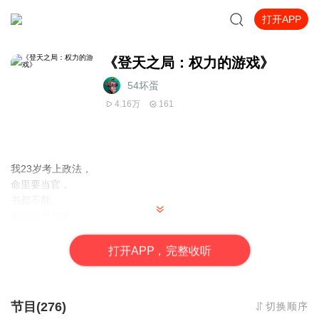
打开APP
《登天之局：权力的游戏》
54坏蛋
4.16万
161
我23岁考上政法，
命里要当官，
书都不翻。
有时候想想啊，
这官当多大才叫大，
改变我命运呢，
打
开
A
P
P，完整收听
不是知识，
是权利。
节目(276)
切换顺序
同级的纪委监察院都不敢监督我，