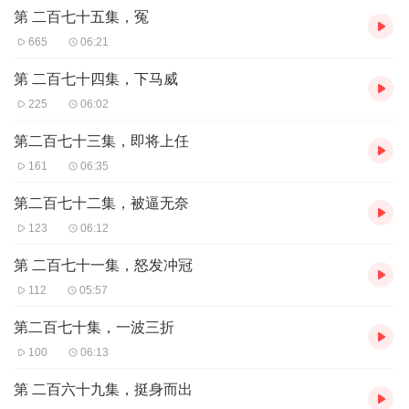
也监督不了我。
第 二百七十五集，冤
从县委书记到市委书记，
665
06:21
我干了很多年，
基本上是事情干一件成意见，
第 二百七十四集，下马威
我要不想干的事情，
225
06:02
别人也干不成。
第二百七十三集，即将上任
我叫李虎
161
06:35
是一个重生者，
接下来就由我来改变这个世界。
第二百七十二集，被逼无奈
123
06:12
第 二百七十一集，怒发冲冠
112
05:57
第二百七十集，一波三折
100
06:13
第 二百六十九集，挺身而出