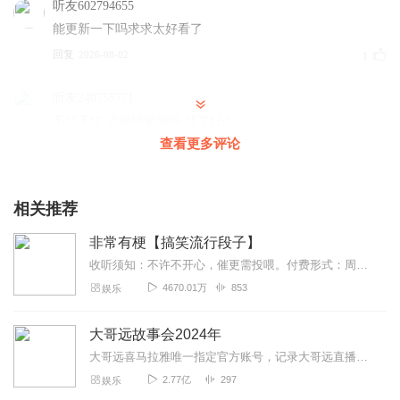
听友602794655
能更新一下吗求求太好看了
回复
2026-08-02
1
听友240755771
不错不错 还继续更新吗 找了好久
查看更多评论
回复
2026-05-31
1
听友418601466
相关推荐
内容真不错，什么时候更新啊？
回复
2026-02-13
1
非常有梗【搞笑流行段子】
收听须知：不许不开心，催更需投喂。付费形式：周一付费更新，周四免费更新。不定期加更。会员免费听，或单期2.99元订购听（二选一即可）！本节目由喜马拉雅独家出品说...
翎儿235957612
4670.01万
853
娱乐
视频制作精良，画面、节奏、细节都超用心！内容还格外精
彩，剧情紧凑抓人、全程引人入胜，越看越上头！
大哥远故事会2024年
回复
2026-02-07
1
大哥远喜马拉雅唯一指定官方账号，记录大哥远直播时讲述每段故事会，用最接地气的东北话带你身临其境走进每一段故事会，你笑了就行，不要纠结故事的真实性。故事消失的就是...
2.77亿
297
娱乐