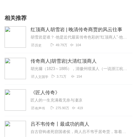
相关推荐
红顶商人胡雪岩 | 晚清传奇商贾的风云往事
胡雪岩是谁？·他是近代最富传奇色彩的“红顶商人”·他创建庞大的商业帝国，晚清首富·纵横官场、商场、洋场，呼风唤雨从前所未有的角度、剖析胡雪岩的人生1.全面剖析胡...
49.79万
104
历史
传奇商人|胡雪岩|大清红顶商人
胡光墉（1823～1885），清徽州绩溪人（一说浙江杭州人），幼名顺官，字雪岩，著名徽商。初在杭州设银号，后入浙江巡抚幕，为清军筹运饷械，1866年协助左宗棠创...
3.71万
154
人文国学
《匠人传奇》
匠人的一生充满着无奈与凄凉
275.90万
419
有声书
吕不韦传奇丨最成功的商人
自古窃钩者死窃国者侯，商人吕不韦乎居奇货，靠着一本万利的经营理念，做了全天下最大的一笔买卖，他也因此封侯拜相、权倾天下，岂料祸福难料……从经商到经国，从商人到政...