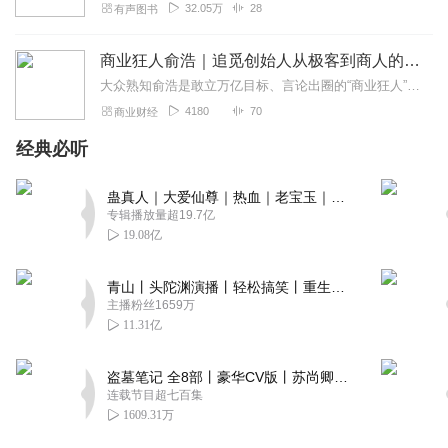
32.05万
28
有声图书
商业狂人俞浩｜追觅创始人从极客到商人的科创传奇
大众熟知俞浩是敢立万亿目标、言论出圈的“商业狂人”，却很少读懂他偏执性格背后完整成长脉络：出身拮据工薪家庭，从小痴迷机械拆解，不靠刷题内卷，凭物理竞赛保送清华...
4180
70
商业财经
经典必听
蛊真人｜大爱仙尊｜热血｜老宝玉｜多人VIP免费有声剧
专辑播放量超19.7亿
19.08亿
青山丨头陀渊演播丨轻松搞笑丨重生穿越丨古代权谋丨VIP免费 | 多人有声剧
主播粉丝1659万
11.31亿
盗墓笔记 全8部丨豪华CV版丨苏尚卿&边江 领衔 多人有声剧丨冠声文化丨南派三叔
连载节目超七百集
1609.31万