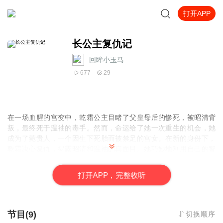
打开APP
长公主复仇记
回眸小玉马
677
29
在一场血腥的宫变中，乾霜公主目睹了父皇母后的惨死，被昭清背
叛，最终死于温袖的毒手。然而，命运给了她一次重生的机会，她
成为了菀贵人，一个因生下死胎而被禁足的宫女。在新的身份下，
乾霜决心复仇，揭露昭清和温袖的真面目。她巧妙地利用自己的智
慧和家族的力量，逐步揭露了昭清的阴谋，最终在一场精心策划的
宫变中，成功推翻了昭清的统治，让自己的父亲登基为帝，自己也
打
开
A
P
P，完整收听
重新成为了公主。在这场权力的游戏中，乾霜不仅要面对昭清的背
叛，还要应对温袖的阴谋，她的复仇之路充满了危险和挑战，但她
凭借坚定的意志和不屈的精神，最终实现了自己的目标，为家族复
仇，为自己正名。
节目(9)
切换顺序