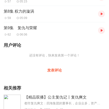
57
05:15
第8集 权力的漩涡
59
05:09
第9集 复仇与荣耀
62
06:06
用户评论
还没有评论，快来发表第一个评论！
发表评论
相关推荐
【精品双播】公主复仇记丨复仇爽文
都市复仇爽文：四海集团的董事长，企业众多，资产丰厚，本来还在市政协担任职务的。不过前几天，忽然病重。他深居简出，一切的事情都由妻子叶子枚打理，已经渐渐在人们的...