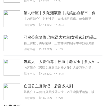
5768
80
有声书
第九特区丨头陀渊演播丨搞笑热血都市丨伪戒丨VIP免费多人有声剧
【内容简介】灾变过后，大地满目疮痍。粮食匮乏，资源紧俏，局势混乱……一位从待规划区杀出来的青年，背对着漫天黄沙，孤身来到九区谋生，却不曾想偶然结识三五好友，一念...
44.40亿
2813
有声书
刁蛮公主复仇记|权谋大女主|女强玄幻精品多人剧
精卫转世，再续前缘，上古神明的启示中寻找破局的转机；国之将亡，江山社稷危在旦夕。野心家粉墨登场，权利渗透波诡云谲，奸臣当道权利博弈，正邪两立血雨腥风，残酷斗争的...
23.62万
159
有声书
蛊真人｜大爱仙尊｜热血｜老宝玉｜多人VIP免费有声剧
内容简介【黑暗文反派流封神之作】人是万物之灵，蛊是天地真精。一个穿越者不断重生的故事。一个养蛊、炼蛊、用蛊的奇特世界。配音组（男角色）老宝玉旁白...
19.12亿
3434
有声书
亡国公主复仇记丨后宫多人剧
落魄公主从昔日凤凰跌落尘世，木子鸢携手璃洛，以世为盘，掀起江山生死棋，再谱帝王局。一生一世一双人，男强女强本书不虐小耳朵们可放心订阅收听。
65.65万
279
有声书