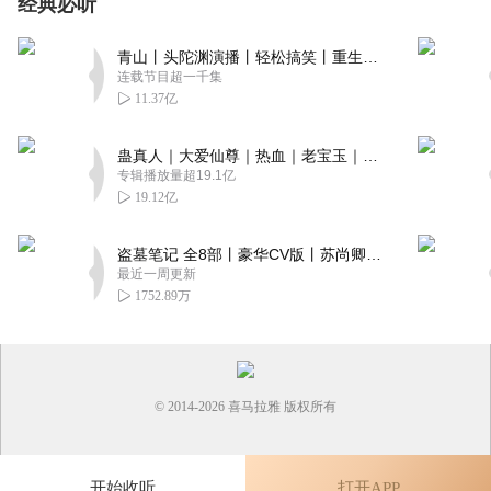
经典必听
青山丨头陀渊演播丨轻松搞笑丨重生穿越丨古代权谋丨VIP免费 | 多人有声剧
连载节目超一千集
11.37亿
蛊真人｜大爱仙尊｜热血｜老宝玉｜多人VIP免费有声剧
专辑播放量超19.1亿
19.12亿
盗墓笔记 全8部丨豪华CV版丨苏尚卿&边江 领衔 多人有声剧丨冠声文化丨南派三叔
最近一周更新
1752.89万
© 2014-
2026
喜马拉雅 版权所有
开始收听
打开APP