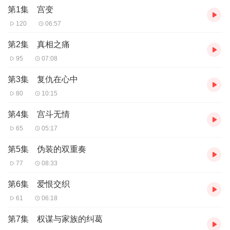
第1集 宫变
120
06:57
第2集 真相之痛
95
07:08
第3集 复仇在心中
80
10:15
第4集 宫斗无情
65
05:17
第5集 伪装的双重奏
77
08:33
第6集 爱恨交织
61
06:18
第7集 权谋与家族的纠葛