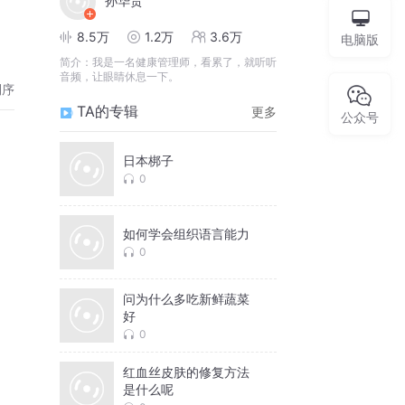
孙华贵
8.5万
1.2万
3.6万
电脑版
简介：
我是一名健康管理师，看累了，就听听
音频，让眼睛休息一下。
倒序
TA的专辑
更多
公众号
日本梆子
0
如何学会组织语言能力
0
问为什么多吃新鲜蔬菜
好
0
红血丝皮肤的修复方法
是什么呢