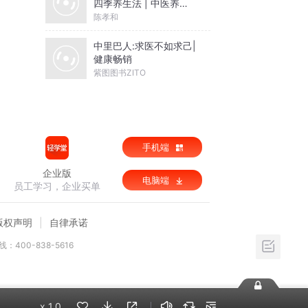
四季养生法 | 中医养生 |
24节气 | 健康养生
陈孝和
中里巴人:求医不如求己|
健康畅销
紫图图书ZITO
手机端
企业版
电脑端
员工学习，企业买单
版权声明
自律承诺
：400-838-5616
x
1.0