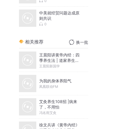
0
中美就经贸问题达成原
则共识
0
相关推荐
换一批
王晨阳讲黄帝内经：四
季养生法 | 道家养生秘
修
王晨阳新国学
为我的身体养阳气
凤凰联动FM
艾灸养生108招 |病来
了，不用怕
冯名雨艾灸
徐文兵讲《黄帝内经》