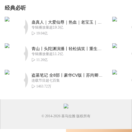
经典必听
蛊真人｜大爱仙尊｜热血｜老宝玉｜多人VIP免费有声剧
专辑播放量超19.3亿
19.04亿
青山丨头陀渊演播丨轻松搞笑丨重生穿越丨古代权谋丨VIP免费 | 多人有声剧
专辑播放量超11.2亿
11.26亿
盗墓笔记 全8部丨豪华CV版丨苏尚卿&边江 领衔 多人有声剧丨冠声文化丨南派三叔
连载节目超七百集
1463.72万
© 2014-
2026
喜马拉雅 版权所有