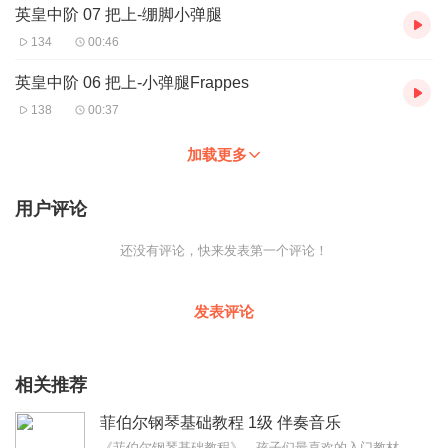
英皇中阶 07 把上-绷脚小弹腿
134
00:46
英皇中阶 06 把上-小弹腿Frappes
138
00:37
加载更多
用户评论
还没有评论，快来发表第一个评论！
发表评论
相关推荐
菲伯尔钢琴基础教程 1级 伴奏音乐
《菲伯尔钢琴基础教程》，孩子们最喜欢的入门教材。本音乐只提供给购买过正版教材的“徐飞音乐舞蹈学校”的内部学员练琴使用，由CD转换成MP3格式...