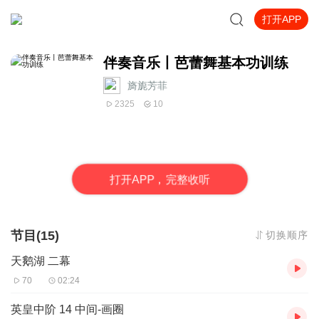
打开APP
伴奏音乐丨芭蕾舞基本功训练
旖旎芳菲
2325
10
打
开
A
P
P，完整收听
节目(15)
切换顺序
天鹅湖 二幕
70
02:24
英皇中阶 14 中间-画圈