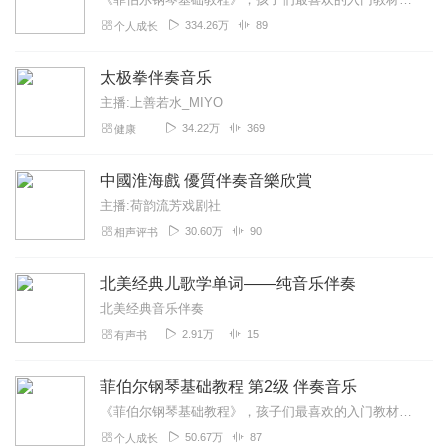
334.26万
89
个人成长
太极拳伴奏音乐
主播:上善若水_MIYO
34.22万
369
健康
中國淮海戲 優質伴奏音樂欣賞
主播:荷韵流芳戏剧社
30.60万
90
相声评书
北美经典儿歌学单词——纯音乐伴奏
北美经典音乐伴奏
2.91万
15
有声书
菲伯尔钢琴基础教程 第2级 伴奏音乐
《菲伯尔钢琴基础教程》，孩子们最喜欢的入门教材。本音乐只提供给购买过正版教材的“徐飞音乐舞蹈学校”的内部学员练琴使用，由CD转换成MP3格式...
50.67万
87
个人成长