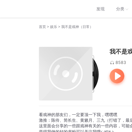
发现
分类
>
>
首页
娱乐
我不是戏神（日常）
我不是
8583
看戏神的朋友们，一定要顶一下我，嘿嘿嘿
激推：陈伶、简长生、黄籁月、三九（打错了，最后一
这里面会分享的一些跟戏神有关的一些内容，可能
觉得我做的好的书粉可以关注我哦૮₍˃̶ꇴ˂̶₎ა