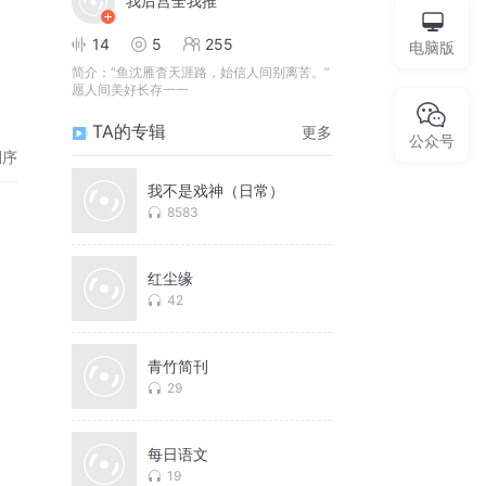
我后宫全我推
14
5
255
电脑版
简介：
“鱼沈雁杳天涯路，始信人间别离苦。”
愿人间美好长存一一
TA的专辑
更多
公众号
倒序
我不是戏神（日常）
8583
红尘缘
42
青竹简刊
29
每日语文
19