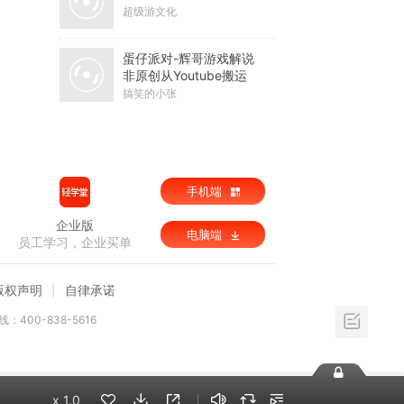
超级游文化
蛋仔派对-辉哥游戏解说
非原创从Youtube搬运
搞笑的小张
手机端
企业版
电脑端
员工学习，企业买单
版权声明
自律承诺
：400-838-5616
x
1.0