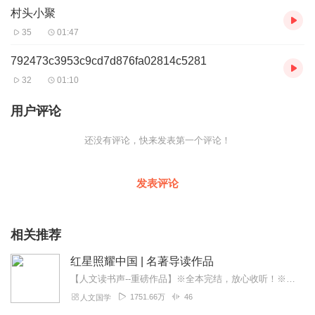
村头小聚
表现形态，否则对着其按快门好了。我们表现的一切都需要体现领
悟与智慧，而非仅仅是我们眼睛所看到的景物折射作用，太没有创
35
01:47
意与内涵的表达了，你费了九牛二虎之力，表现的毫无艺术性可
言，而重复性的表现又有什么存在的意义呢？
792473c3953c9cd7d876fa02814c5281
所谓的重复性绘画是作品里没有自己的认识与理解，更没有表现上
32
01:10
的突破，而且是表面化的理解与认识而显得内涵极为单薄空洞之
极，因而作品中没有最终要表达的思想与情怀，更谈不上可供欣赏
用户评论
了。如同一篇文章，没有中心思想表达一样，只能是让人费解而非
享受。而这样的美术作品却很多的展现在我们的大庭广众的展厅
还没有评论，快来发表第一个评论！
里，堂而皇之。
发表评论
相关推荐
红星照耀中国 | 名著导读作品
【人文读书声--重磅作品】※全本完结，放心收听！※八年级（上）语文教科书名著导读指定作品，同名有声书！※著名翻译家董乐山先生权威中文译本！※人民文学出版...
1751.66万
46
人文国学