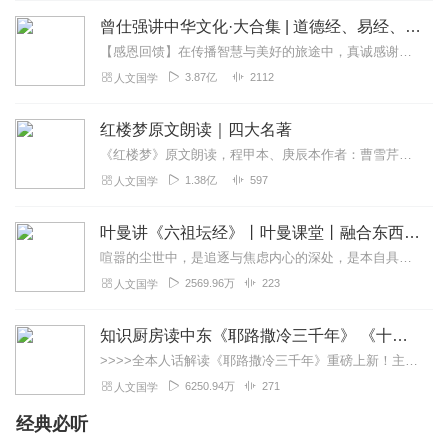
曾仕强讲中华文化·大合集 | 道德经、易经、三国演义中的国学
【感恩回馈】在传播智慧与美好的旅途中，真诚感谢每一位伙伴的温暖陪伴与鼎力支持！欢迎曾仕强学堂粉丝听友们入群交流，更多新鲜玩法和福利活动等你！添加微信：zengf...
3.87亿
2112
人文国学
红楼梦原文朗读｜四大名著
《红楼梦》原文朗读，程甲本、庚辰本作者：曹雪芹，朗读：白云出岫、蓝色百合《红楼梦》程甲本和庚辰本是该书两大重要版本。程甲本由程伟元和高鹗于乾隆五十六年（1791...
1.38亿
597
人文国学
叶曼讲《六祖坛经》丨叶曼课堂丨融合东西国学大师
喧嚣的尘世中，是追逐与焦虑内心的深处，是本自具足的宁静为什么说“菩提自性，本来清净”？为何顿悟不在遥远的庙堂，而在当下的柴米油盐？我们终日寻找的“佛”，究竟在何...
2569.96万
223
人文国学
知识厨房读中东《耶路撒冷三千年》 《十字军的故事》《奥斯曼帝国与土耳其》人话解读 | 读懂巴以冲突、叙利亚
>>>>全本人话解读《耶路撒冷三千年》重磅上新！主讲人「知识厨房」全新解读，3次奔赴以色列，直击巴以冲突，他经历了什么？又会给我们带来什么？欢迎收听，参与抽奖！...
6250.94万
271
人文国学
经典必听