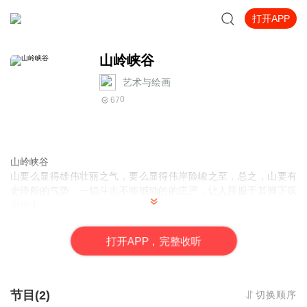
打开APP
山岭峡谷
艺术与绘画
0
67
山岭峡谷
山要么显得雄伟壮丽之气，要么显得伟岸险峻之至，总之，山要有
史诗般的气势，一切斗志不能撼动的的庄严，让人拜服于其脚下叹
为观止。
山，在于人类的攀登，从而产生境界，产生精神层面需要及赋予的
思想含义。并且蕴含在自然之中，体现着天人合一的融合，如此充
打
开
A
P
P，完整收听
满了无与伦比的力量感。
山的形态、山的气势都在于我们的抽象意识之中，在绘画表现上也
很抽象，因人而异，因而没有标准化的衡量，可以根据自我表达的
需要而加以表现、改造，从而符合自我审美要求的形式美感。
节目(2)
切换顺序
最呆萌的是把山当做山实打实的来画，要知道绘画本身就是在抽象