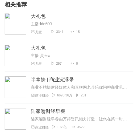
相关推荐
大礼包
主播:ldd600
3341
15
儿童
大礼包
主播:灵玉a
297
9
儿童
半拿铁 | 商业沉浮录
商业不枯燥财经媒体人和互联网老兵陪你闲聊商业见闻。来杯半拿铁，边喝边唠。
6670.36万
231
商业财经
陆家嘴财经早餐
陆家嘴财经早餐由万得资讯倾力打造，让您在第一时间了解最全最新的财经资讯，上班族早上醒脑充电必备！（搜索微信公众号：Wind资讯或windzxsh，每天早晨推...
1.66亿
3522
商业财经