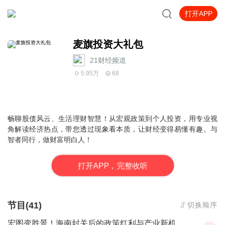
打开APP
麦旗投资大礼包
21财经频道
5.95万
68
畅聊股债风云、生活理财智慧！从宏观政策到个人投资，用专业视
角解读经济热点，带您透过现象看本质，让财经变得易懂有趣。与
智者同行，做财富明白人！
打
开
A
P
P，完整收听
节目(41)
切换顺序
宏图变胜景！海南封关后的政策红利与产业新机