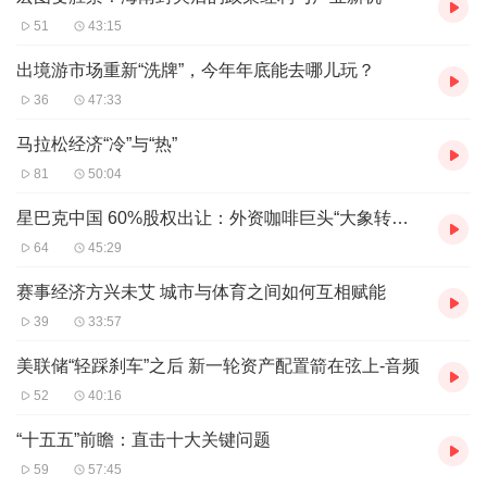
51
43:15
出境游市场重新“洗牌”，今年年底能去哪儿玩？
36
47:33
马拉松经济“冷”与“热”
81
50:04
星巴克中国 60%股权出让：外资咖啡巨头“大象转身”，释放了什么信号？
64
45:29
赛事经济方兴未艾 城市与体育之间如何互相赋能
39
33:57
美联储“轻踩刹车”之后 新一轮资产配置箭在弦上-音频
52
40:16
“十五五”前瞻：直击十大关键问题
59
57:45