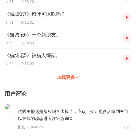
71
08:23
《猫城记7》树叶可以吃吗？
51
12:31
《猫城记6》一个新朋友。
60
09:53
《猫城记5》被猫人绑架。
69
13:02
加载更多
用户评论
优秀主播这是版权吗？太棒了，应该上架让更多人听到🌹可
以在我的动态进入详细咨询🌷
回复
2026-07-14
1