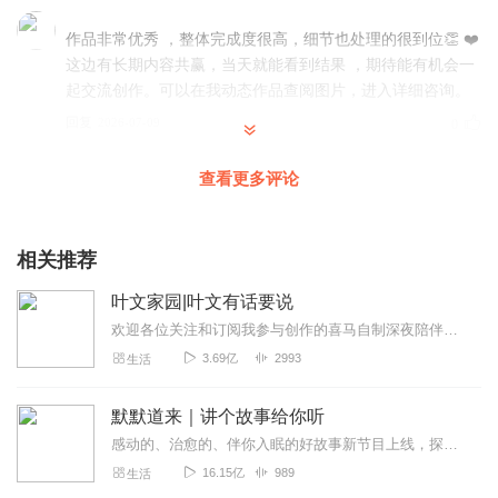
作品非常优秀 ，整体完成度很高，细节也处理的很到位👏 ❤️
这边有长期内容共赢，当天就能看到结果 ，期待能有机会一
起交流创作。可以在我动态作品查阅图片，进入详细咨询。
回复
2026-07-09
0
查看更多评论
作品声音温柔动人，情感表达细腻❤️很喜欢您的演绎风格。
作品那么优秀，怎么没上架让更多人听呢，也能拿到广告收
益🫰🏻我推荐了您，可以在动态作品查阅图片进入咨 询🌷
相关推荐
回复
2026-07-07
0
叶文家园|叶文有话要说
欢迎各位关注和订阅我参与创作的喜马自制深夜陪伴谈话栏目《听你说·百态人声》【听你说·百态人声】每晚直播连线真实人间故事|叶文现场互动中|人间冷暖，抱团取暖每周...
💫 刚 听 完 你 的 作 品 真 的 让 人 挺 有 印 象 的 🎧 我 司
3.69亿
2993
生活
现 有 大 量 文 篇 来 挑 战 下 不 一 样 的 体 验 呀 😉 希 望
有 机 会 可 以 🈴 zuo🌹可 以 看下 我 动→态 欢 迎 来 了 解
默默道来｜讲个故事给你听
哦
感动的、治愈的、伴你入眠的好故事新节目上线，探索现实世界的无尽魅力，追求对生活的真实记录《听见人间真相》（点击名称，直达专辑）网易人间故事集持续更新中，邀您关注...
回复
2026-06-27
0
16.15亿
989
生活