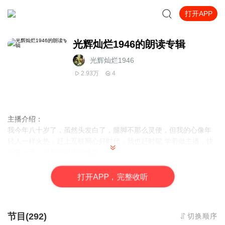
打开APP
光辉灿烂1946的朗读专辑
光辉灿烂1946
2.93万
4
主播介绍：
我今年八十岁了，虽然头发白了，腿脚不那么灵便，但我的心像年
轻人一样火热，赶上互联网心好时代，我也赶时髦.学着做主播，快
乐每一天，乐乐呵呵地过晚年
打
开
A
P
P，完整收听
节目(292)
切换顺序