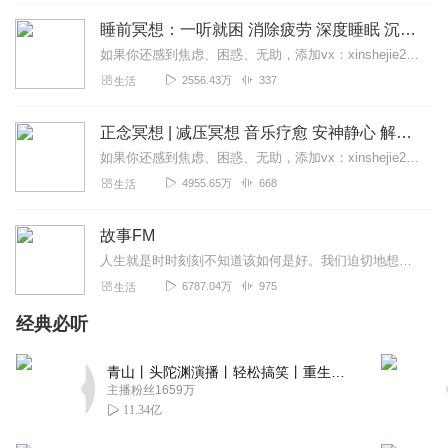
听友548331721
睡前冥想：一听就困 消除疲劳 深度睡眠 沉浸体验
80岁老人声音清澈感情充沛，很欣赏！
如果你还感到焦虑、困惑、无助，添加vx：xinshejie2018、vx公众号：宣萱心伴，与主播宣萱开启心灵交流之旅，共建温暖的精神家园！如果你喜欢我的内容，请...
回复
2025-06-01
0
2556.43万
337
生活
听友532856935
正念冥想 | 减压冥想 音乐疗愈 安神静心 解郁降噪
感情表达的好呢，非常非常棒
如果你还感到焦虑、困惑、无助，添加vx：xinshejie2018、vx公众号：宣萱心伴，与主播宣萱开启心灵交流之旅，共建温暖的精神家园！如果你喜欢我的内容，请...
回复
2025-06-01
0
4955.65万
668
生活
故事FM
人生就是时时刻刻不知道该如何是好。我们迫切地想知道怎么解决问题，也同样挣扎着寻求理解和安慰。这样的你，并不孤独。重获新生的抑郁症病人；用一辈子摆脱原生家庭阴影的...
6787.04万
975
生活
经典必听
青山丨头陀渊演播丨轻松搞笑丨重生穿越丨古代权谋丨VIP免费 | 多人有声剧
主播粉丝1659万
11.34亿