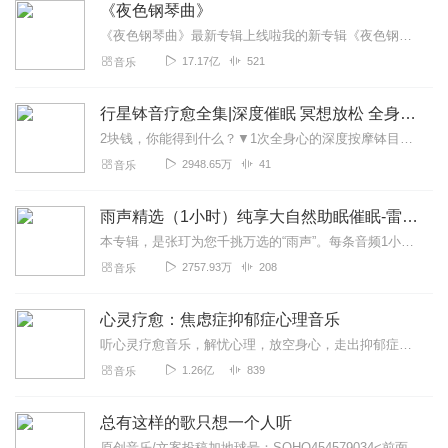
《夜色钢琴曲》
《夜色钢琴曲》最新专辑上线啦我的新专辑《夜色钢琴曲最新专辑》（点击跳转）已经上线，新专辑是《夜色钢琴曲》的升级版，我精选了诸多经典原创作品与大家分享，愿未来...
17.17亿
521
音乐
行星钵音疗愈全集|深度催眠 冥想放松 全身心深度按摩
2块钱，你能得到什么？▼1次全身心的深度按摩钵目前已广泛地被应用于美容Spa和按摩养生馆的疗程中，许多疗愈师使用铜钵在身体上，发现5分钟铜钵按摩的深度放松，效...
2948.65万
41
音乐
雨声精选（1小时）纯享大自然助眠催眠-雷雨声，下雨
本专辑，是张玎为您千挑万选的“雨声”。每条音频1小时，中间没有打扰。有轻柔细雨、淅淅沥沥；雨滴入水，滴答作响；隐隐雷声，隆隆为伴；流水潺潺，映入耳畔。这里没有音...
2757.93万
208
音乐
心灵疗愈：焦虑症抑郁症心理音乐
听心灵疗愈音乐，解忧心理，放空身心，走出抑郁症、焦虑症、恐惧症等情绪困扰。疗愈音乐=心灵养生最有效的聆听建议：步骤一、选择安静的环境，闭目静卧或坐。步骤二、根据...
1.26亿
839
音乐
总有这样的歌只想一个人听
原创音乐/文案投稿加地球号：SOHO454579034<前面英文是大写>带上你的音乐和故事与我们相遇..每一位小伙伴的经历都是我们创作的源头..