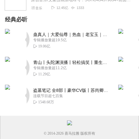
12.45亿
1333
音乐
经典必听
蛊真人｜大爱仙尊｜热血｜老宝玉｜多人VIP免费有声剧
专辑播放量超19.5亿
19.06亿
青山丨头陀渊演播丨轻松搞笑丨重生穿越丨古代权谋丨VIP免费 | 多人有声剧
专辑播放量超11.2亿
11.29亿
盗墓笔记 全8部丨豪华CV版丨苏尚卿&边江 领衔 多人有声剧丨冠声文化丨南派三叔
连载节目超七百集
1548.68万
© 2014-
2026
喜马拉雅 版权所有