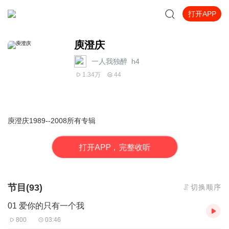
打开APP
庾澄庆
一人我独醉_h4
1.34万
44
庾澄庆1989--2008所有专辑
打
开
A
P
P，完整收听
节目(93)
切换顺序
01 爱你的只有一个我
800
03:46