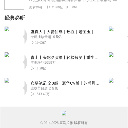
20.60亿
3061
有声书
经典必听
蛊真人｜大爱仙尊｜热血｜老宝玉｜多人VIP免费有声剧
专辑播放量超19.5亿
19.05亿
青山丨头陀渊演播丨轻松搞笑丨重生穿越丨古代权谋丨VIP免费 | 多人有声剧
主播粉丝1659万
11.28亿
盗墓笔记 全8部丨豪华CV版丨苏尚卿&边江 领衔 多人有声剧丨冠声文化丨南派三叔
连载节目超七百集
1513.42万
© 2014-
2026
喜马拉雅 版权所有