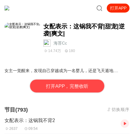
打开APP
女配表示：这锅我不背|甜宠|逆
袭|爽文|
海苔Cc
14.74万
180
女主一觉醒来，发现自己穿越成为一名婴儿，还是飞天遁地....
打
开
A
P
P，完整收听
节目(793)
切换顺序
女配表示：这锅我不背2
2637
09:54