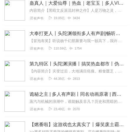
蛊真人｜大爱仙尊｜热血｜老宝玉｜多人VIP免费有声剧
内容简介【黑暗文反派流封神之作】人是万物之灵，蛊是天地真精。一个穿越者不断重生的故事。一个养蛊、炼蛊、用蛊的奇特世界。配音组（男角色）老宝玉旁白...
19.05亿
3434
有声书
大奉打更人丨头陀渊领衔多人有声剧|畅听全集|王鹤棣、田曦薇主演影视剧原著|卖报小郎君
【冒泡有奖】听说杨千幻那厮要与我一较高下，我许七安要开始装叉了！快进入声音播放页戳下方输入框，冒个泡偷偷告诉我，我要用哪些诗词才能胜过他？说得好的，有赏！202...
110.59亿
1754
有声书
第九特区丨头陀渊演播丨搞笑热血都市丨伪戒丨VIP免费多人有声剧
【内容简介】灾变过后，大地满目疮痍。粮食匮乏，资源紧俏，局势混乱……一位从待规划区杀出来的青年，背对着漫天黄沙，孤身来到九区谋生，却不曾想偶然结识三五好友，一念...
44.35亿
2813
有声书
诡秘之主 | 多人有声剧丨同名动画原著 | 西幻克苏鲁 | 乌贼作品
蒸汽与机械的浪潮中，谁能触及非凡？历史和黑暗的迷雾里，又是谁在耳语？我从诡秘中醒来，睁眼看见这个世界：枪械，大炮，巨舰，飞空艇，差分机；魔药，占卜，诅咒，倒吊人...
23.49亿
2070
有声书
【燃番啦】这游戏也太真实了丨爆笑废土霸榜神作丨紫襟剧社制作
>>更多好听不套路的燃情有声剧，尽在燃番啦剧场↓年度重磅推荐本专辑为VIP免费专辑每天上午10点5集更新，订阅可以听到最新内容哦！每周抽一个专辑五星优质评论送...