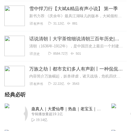
回复
2025-08-21
0
雪中悍刀行【大斌&精品有声小说】 第一季
新书力荐:《庆余年》最具江湖味儿的版本，大斌领衔播讲点击进入【内容简介】有个白狐儿脸，佩双刀绣冬春雷，要做那天下第一。湖底有白发老魁爱吃荤。缺门牙老仆背剑匣。山...
时光浅巷下
31.12亿
881
有声书
你的声线藏着星河，照亮了蚊子最幽微的角落，也触动了我
的心灵
话说清朝丨大宇茶馆细说清朝三百年历史|从努尔哈赤到末代皇帝溥仪|康熙雍正乾隆
回复
2025-07-30
0
清朝（1636年-1912年），是中国历史上最后一个封建王朝，共传十二帝，统治者为爱新觉罗氏。从努尔哈赤建立后金起，总计296年。从皇太极改国号为清起，国祚27...
8584.72万
501
历史
lively6688
发音技能很扎实，声线明亮甜美，超赞超赞
万族之劫丨都市玄幻多人有声剧丨一种侃侃｜VIP免费有声小说
回复
2025-07-27
0
内容简介万族崛起，妖兽肆虐，诸天战场，危机四伏……这本就不太平的世界，此刻更是暗藏汹涌。苏宇肩负族人使命，不得不挺身而出，而他要如何披荆斩棘、冲锋陷阵？原来，他...
22.22亿
3543
有声书
天上落下的流星花园
主播声音很好听，播读内容也非常丰富，期待更多好的作品
经典必听
回复
2025-07-27
0
蛊真人｜大爱仙尊｜热血｜老宝玉｜多人VIP免费有声剧
专辑播放量超19.1亿
浮萍记事
19.14亿
主播的声音真好听，很温暖人心呀，主题也很棒。期待主播
更多的好作品哦