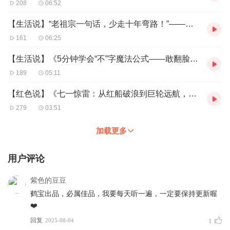
208
06:52
【生活说】“老祖宗一句话，少走十年弯路！”——国学暴击，让你职场、爱情、社交开挂
161
06:25
【生活说】《5分钟学会“不”字魔法公式——敢翻脸的人，才拥有自己的人生！》
189
05:11
【红色说】《七一惊雷：从红船破浪到巨轮远航，初心如何点亮中国？》
279
03:51
加载更多
用户评论
紫色的豆豆
鹤宝出品，必属佳品，我要每天听一遍，一定要保持更新喔
❤️
回复
2025-08-04
1