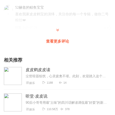
52赫兹的鲸鱼宝宝
喜欢我家皮皮鹤宝的演绎，关注你的每一个专辑，做你二号
粉丝❤️
回复
2025-07-29
1
香香的999
查看更多评论
主播的声音真好听，解放双眼太香了！睡前听几章，助眠又
能涨知识，期待你的更新～
相关推荐
回复
2025-07-27
1
皮皮鹤皮皮读
书斋里的白先生
尘世喧嚣纷扰，心灵疲惫不堪。此刻，欢迎踏入这个治愈美文专辑，它会宛如一汪清泉，静静流淌在你的心间，为你拂去生活的尘埃，带来心灵的慰藉与力量。每一部精选的美文或如...
主播声音很好听，故事讲的也很好，我非常喜欢。加油！
1188
14
娱乐
回复
2025-08-21
0
听堂·皮皮说
塞北峡
90后小哥哥用最“土味”的四川话解读调侃最“好耍”的新闻。新浪微博@一只狗皮皮欢迎来撩！栏目介绍：每周一三五下午5点半皮皮准时陪你聊“噻话”更多的优质声音...
鹤鹤主播声音甜美多变，每一声都能苏到骨子里，来听来
110.58万
378
娱乐
听！