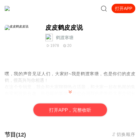
打开APP
皮皮鹤皮皮说
鹤渡寒塘_
1978
20
嘿，我的声音见证人们，大家好~我是鹤渡寒塘，也是你们的皮皮
鹤，很高兴与你相遇！
在这个专辑里，我会和大家聊聊热点话题，和大家一起在热闹的集
市里围观最有趣、最劲爆的事情；我也会用我的声音给大家介绍有
趣的小知识，它们可能是一些奇妙的科学小秘密，或者是生活中那
些被我们忽略的小智慧，保证让你听完之后，感觉自己瞬间变成了
打
开
A
P
P，完整收听
一个小小的万事通；我还会带着大家一起天南海北聊天，从古老的
传说，到现代的奇闻，从远方的风景，到身边的小确幸，就像一场
不用出门的奇妙旅行。在这个专辑里，你可以放松心情，跟着我的
声音，一起去探索这个丰富多彩的世界。
节目(12)
切换顺序
这个专辑就像一个神奇的百宝箱，装满了各种各样的宝藏，各位见