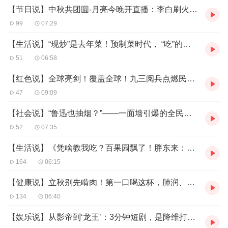
【节日说】中秋共团圆-月亮今晚开直播：李白刷火箭、苏轼卖月饼，速围观！
证人，请与我一起开启这个宝箱吧，看看这个世界趁你不在发生着
什么吧！期待与您在声音海洋的再次相拥！
99
07:29
【生活说】“现炒”是去年菜！预制菜时代， “吃”的知情权都没了？
51
06:58
【红色说】全球亮剑！覆盖全球！九三阅兵点燃民族魂
47
09:09
【社会说】“鲁迅也抽烟？”——一面墙引爆的全民嘴仗：我们到底在纪念谁！
52
07:35
【生活说】《凭啥教我吃？百果园飘了！胖东来：爷，500委屈奖到账》
164
06:15
【健康说】立秋别先啃肉！第一口喝这杯，肺润、膘崩、人开挂！
134
06:40
【娱乐说】从影帝到‘龙王’：3分钟短剧，是降维打击还是片酬跳楼现场？！