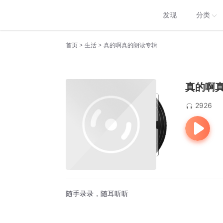
发现
分类
>
>
首页
生活
真的啊真的朗读专辑
真的啊
2926
随手录录，随耳听听