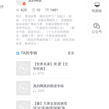
真的啊真
倒序
825
10
1461
电脑版
简介：
爱讲故事，爆米花声工厂创始人，御
姐、少女音CV，音频后期制作人，曾携团队
参加全国广播剧大赛、音频后期制作大赛。
有声书作品：《千面宦官与刑警公主》、《重
公众号
生千禧，我是导演》、《十大才女拒绝BE
后，掀翻三界》 新书《大唐女巡按谢瑶
环》、《疯批剑尊她杀疯了》上架，收听活动
多多，敬请关注！
TA的专辑
更多
【世界名著】简·爱【文
学经典】
9716
真的啊真的朗读专辑
2926
【爆】大唐女巡按谢瑶
环|女强|推理|探案|悬