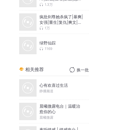
疑|多播
1.3万
疯批剑尊她杀疯了|暴爽|
女强|重生|复仇|爽文|修
仙|1v1|多播
1万
绿野仙踪
1169
相关推荐
换一批
心有欢喜过生活
静播频道
晨曦微露电台｜温暖治
愈你的心
晨曦微露
夜听情感 | 情感电台 |