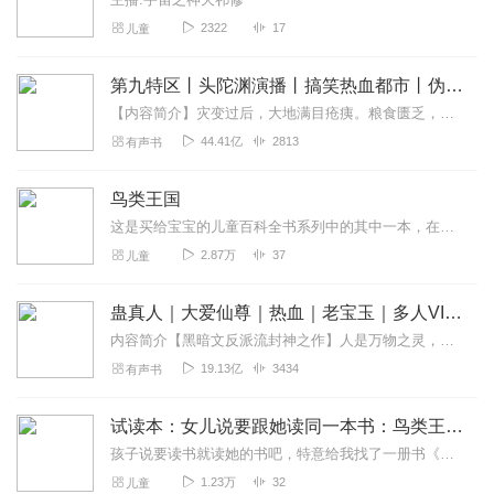
2322
17
儿童
第九特区丨头陀渊演播丨搞笑热血都市丨伪戒丨VIP免费多人有声剧
【内容简介】灾变过后，大地满目疮痍。粮食匮乏，资源紧俏，局势混乱……一位从待规划区杀出来的青年，背对着漫天黄沙，孤身来到九区谋生，却不曾想偶然结识三五好友，一念...
44.41亿
2813
有声书
鸟类王国
这是买给宝宝的儿童百科全书系列中的其中一本，在自然界中，鸟类是动物中长得漂亮，声音好听，受人喜爱的一群精灵，我们生活中经常可见，定期给孩子普及相关知识，让孩子从...
2.87万
37
儿童
蛊真人｜大爱仙尊｜热血｜老宝玉｜多人VIP免费有声剧
内容简介【黑暗文反派流封神之作】人是万物之灵，蛊是天地真精。一个穿越者不断重生的故事。一个养蛊、炼蛊、用蛊的奇特世界。配音组（男角色）老宝玉旁白...
19.13亿
3434
有声书
试读本：女儿说要跟她读同一本书：鸟类王国
孩子说要读书就读她的书吧，特意给我找了一册书《写给儿童的百科全书》，每天让我读给她听，好吧，那我就接受她的任务吧，试着录了【鸟类王国】。
1.23万
32
儿童