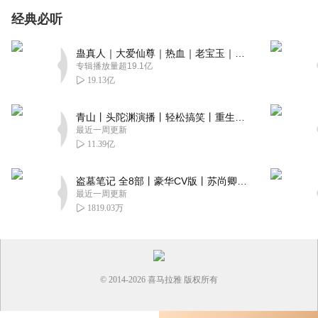
经典必听
蛊真人｜大爱仙尊｜热血｜老宝玉｜多人VIP免费有声剧
专辑播放量超19.1亿
19.13亿
青山丨头陀渊演播丨轻松搞笑丨重生穿越丨古代权谋丨VIP免费 | 多人有声剧
最近一周更新
11.39亿
盗墓笔记 全8部丨豪华CV版丨苏尚卿&边江 领衔 多人有声剧丨冠声文化丨南派三叔
最近一周更新
1819.03万
© 2014-
2026
喜马拉雅 版权所有