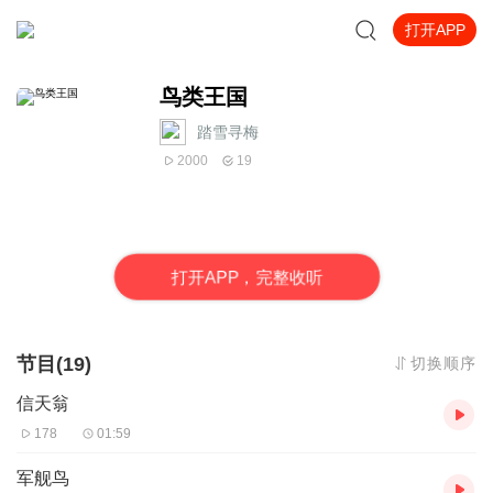
打开APP
鸟类王国
踏雪寻梅
2000
19
打
开
A
P
P，完整收听
节目(19)
切换顺序
信天翁
178
01:59
军舰鸟