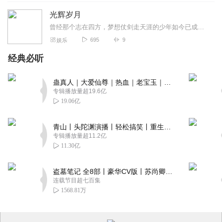
光辉岁月
曾经那个志在四方，梦想仗剑走天涯的少年如今已成为老男孩，因为有你们，所以时光不会老，我们不会散。
695
9
娱乐
经典必听
蛊真人｜大爱仙尊｜热血｜老宝玉｜多人VIP免费有声剧
专辑播放量超19.6亿
19.06亿
青山丨头陀渊演播丨轻松搞笑丨重生穿越丨古代权谋丨VIP免费 | 多人有声剧
专辑播放量超11.2亿
11.30亿
盗墓笔记 全8部丨豪华CV版丨苏尚卿&边江 领衔 多人有声剧丨冠声文化丨南派三叔
连载节目超七百集
1568.81万