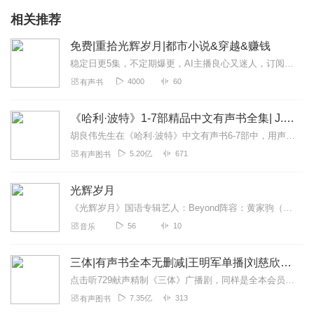
相关推荐
免费|重拾光辉岁月|都市小说&穿越&赚钱
稳定日更5集，不定期爆更，AI主播良心又迷人，订阅追更不迷路！【内容简介】深受黑帮电影影响，乡村叛逆少年误入歧途，白白浪费了半世光阴。一场交通意外，...
4000
60
有声书
《哈利·波特》1-7部精品中文有声书全集| J.K.罗琳原著，光合积木演播
胡良伟先生在《哈利·波特》中文有声书6-7部中，用声音带领着大家继续魔法之旅。为保证作品的一致性，给大家带来完整的魔法体验，我们与版权方PottermoreP...
5.20亿
671
有声图书
光辉岁月
《光辉岁月》国语专辑艺人：Beyond阵容：黄家驹（节奏吉他、和声）、黄贯中（主音吉他、主唱多首）、黄家强（贝斯、和声）、叶世荣（鼓、和声）语种：国语（普通话）...
56
10
音乐
三体|有声书全本无删减|王明军单播|刘慈欣原著
点击听729献声精制《三体》广播剧，同样是全本会员免费畅听，快来感受声音大戏的魅力！【购买须知】1、本作品部分集数为免费试听。2、版权归原作者所有，严禁翻录成任...
7.35亿
313
有声图书