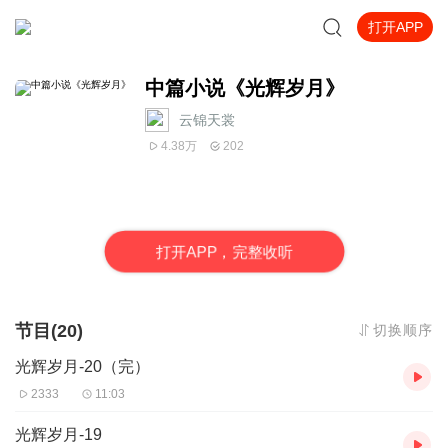
打开APP
中篇小说《光辉岁月》
云锦天裳
4.38万
202
打
开
A
P
P，完整收听
节目(20)
切换顺序
光辉岁月-20（完）
2333
11:03
光辉岁月-19