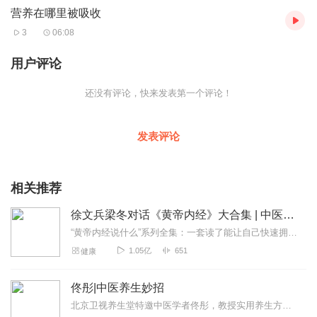
营养在哪里被吸收
3
06:08
用户评论
还没有评论，快来发表第一个评论！
发表评论
相关推荐
徐文兵梁冬对话《黄帝内经》大合集 | 中医养生
“黄帝内经说什么”系列全集：一套读了能让自己快速拥有天时、地利、人和的正能量书籍。年轻人读了能更好地懂得处事养身，变得强大；中年人读了会放下得失，随心所欲；老年...
1.05亿
651
健康
佟彤|中医养生妙招
北京卫视养生堂特邀中医学者佟彤，教授实用养生方法。点击“订阅”，获取课程最新情况。更多养生资讯请关注公众号“健康新佟学”！【节目推荐】《佟彤：中医健康自测自理5...