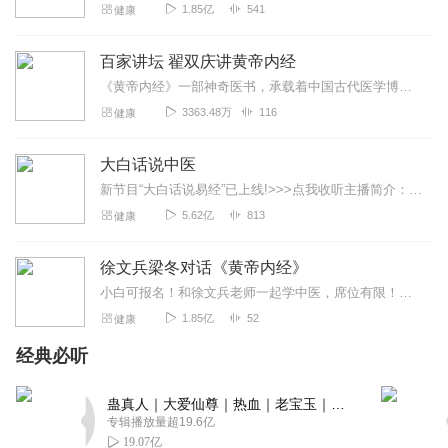
1.85亿
541
健康
百家讲坛 翟双庆讲黄帝内经
《黄帝内经》一部神奇医书，承载着中国古代医学博大精深与辉煌，历经两千多年的沉淀，依旧闪耀着璀璨光芒，与西方医学相比，这部来自东方古国医学经典，在对人身认识上究竟...
3363.48万
116
健康
大白话说中医
新节目“大白话说易经”已上线!>>>点我收听主播简介：郭亚宁，毕业于陕西中医药大学，师承著名中医专家吴大真，是中医泰斗秦伯未的再传弟子。跟随陕西中医药大学中西...
5.62亿
813
健康
徐文兵梁冬对话《黄帝内经》
小白可报名！和徐文兵老师一起学中医，席位有限！先到先得！微信公众平台搜索：【北京厚朴中医】公众号内搜索文章【筑基四期招生开启】中医专家徐文兵经过十多年的沉淀准备...
1.85亿
52
健康
经典必听
蛊真人｜大爱仙尊｜热血｜老宝玉｜多人VIP免费有声剧
专辑播放量超19.6亿
19.07亿