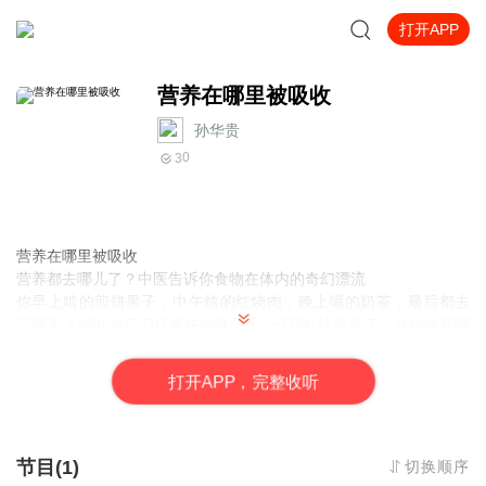
打开APP
营养在哪里被吸收
孙华贵
0
3
营养在哪里被吸收
营养都去哪儿了？中医告诉你食物在体内的奇幻漂流
你早上啃的煎饼果子，中午炫的红烧肉，晚上嘬的奶茶，最后都去
了哪儿？别以为它们只是在你肚子里“一日游”就完事了。从你张开嘴
的那一刻起，这些食物就开启了一场惊心动魄的体内大冒险。今天
咱们就用中医视角，把这场旅行的关键站点扒个明白。
打
开
A
P
P，完整收听
节目(1)
切换顺序