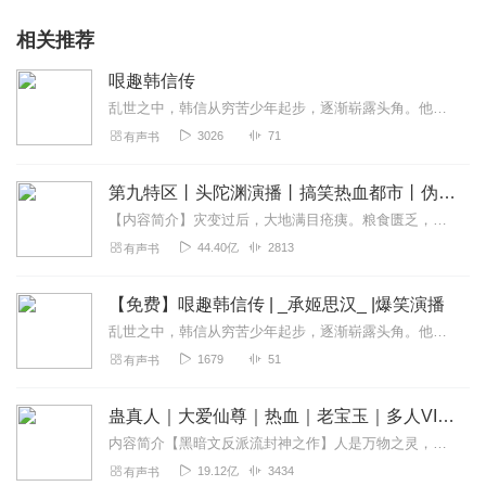
相关推荐
哏趣韩信传
乱世之中，韩信从穷苦少年起步，逐渐崭露头角。他自幼家境贫寒，衣衫褴褛，却心怀壮志。面对生活的窘迫，他尝试过卖艺、求职，却屡屡碰壁，闹出不少笑话。在军营里，他被当...
3026
71
有声书
第九特区丨头陀渊演播丨搞笑热血都市丨伪戒丨VIP免费多人有声剧
【内容简介】灾变过后，大地满目疮痍。粮食匮乏，资源紧俏，局势混乱……一位从待规划区杀出来的青年，背对着漫天黄沙，孤身来到九区谋生，却不曾想偶然结识三五好友，一念...
44.40亿
2813
有声书
【免费】哏趣韩信传 | _承姬思汉_ |爆笑演播
乱世之中，韩信从穷苦少年起步，逐渐崭露头角。他自幼家境贫寒，衣衫褴褛，却心怀壮志。面对生活的窘迫，他尝试过卖艺、求职，却屡屡碰壁，闹出不少笑话。在军营里，他被当...
1679
51
有声书
蛊真人｜大爱仙尊｜热血｜老宝玉｜多人VIP免费有声剧
内容简介【黑暗文反派流封神之作】人是万物之灵，蛊是天地真精。一个穿越者不断重生的故事。一个养蛊、炼蛊、用蛊的奇特世界。配音组（男角色）老宝玉旁白...
19.12亿
3434
有声书