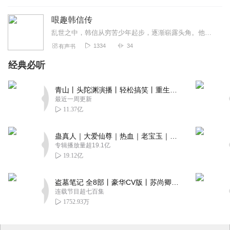
哏趣韩信传
乱世之中，韩信从穷苦少年起步，逐渐崭露头角。他自幼家境贫寒，衣衫褴褛，却心怀壮志。面对生活的窘迫，他尝试过卖艺、求职，却屡屡碰壁，闹出不少笑话。在军营里，他被当...
1334
34
有声书
经典必听
青山丨头陀渊演播丨轻松搞笑丨重生穿越丨古代权谋丨VIP免费 | 多人有声剧
最近一周更新
11.37亿
蛊真人｜大爱仙尊｜热血｜老宝玉｜多人VIP免费有声剧
专辑播放量超19.1亿
19.12亿
盗墓笔记 全8部丨豪华CV版丨苏尚卿&边江 领衔 多人有声剧丨冠声文化丨南派三叔
连载节目超七百集
1752.93万