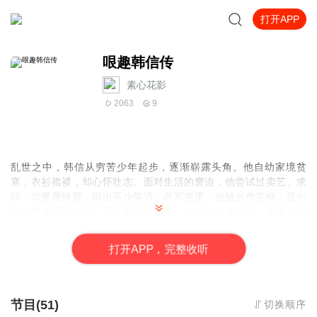
打开APP
哏趣韩信传
素心花影
2063
9
乱世之中，韩信从穷苦少年起步，逐渐崭露头角。他自幼家境贫
寒，衣衫褴褛，却心怀壮志。面对生活的窘迫，他尝试过卖艺、求
职，却屡屡碰壁，闹出不少笑话。在军营里，他被当作笑柄，提出
的战术建议被驳回，甚至被赶出会议。但韩信从未放弃，他坚信自
己终能出人头地。一次偶然的机会，他向刘邦展示了自己的军事才
能，终于得到认可，开启了传奇之路。然而，命运的波折才刚刚开
打
开
A
P
P，完整收听
始，他能否在乱世中成就一番伟业？
节目(51)
切换顺序