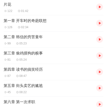
片花
122
01:42
第一章 开车时的奇葩联想
126
02:34
第二章 韩信的穷苦童年
99
05:23
第三章 偷鸡摸狗的糗事
81
05:24
第四章 读书的搞笑经历
87
08:47
第五章 街头卖艺的尴尬
45
08:22
第六章 第一次求职