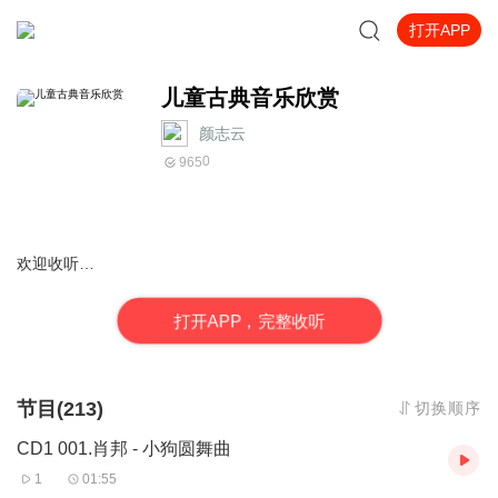
打开APP
儿童古典音乐欣赏
颜志云
0
965
欢迎收听…
打
开
A
P
P，完整收听
节目(213)
切换顺序
CD1 001.肖邦 - 小狗圆舞曲
1
01:55