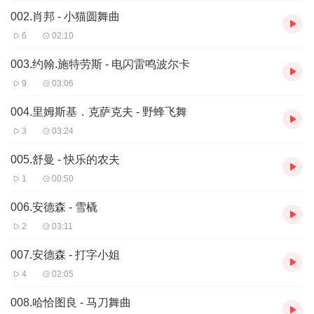
002.肖邦 - 小猫圆舞曲
6
02:10
003.约翰.施特劳斯 - 电闪雷鸣波尔卡
9
03:06
004.里姆斯基．克萨克夫 - 野蜂飞舞
3
03:24
005.舒曼 - 快乐的农夫
1
00:50
006.安德森 - 雪橇
2
03:11
007.安德森 - 打字小姐
4
02:05
008.哈恰图良 - 马刀舞曲