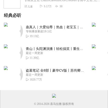
专辑英文名:ClassicalMusicforChildren专辑中文名:儿童古典音乐欣赏别名:古典音乐欣赏艺术家:德国原版古典音乐著名播音...
5.17万
38
儿童
经典必听
蛊真人｜大爱仙尊｜热血｜老宝玉｜多人VIP免费有声剧
专辑播放量超19.1亿
19.13亿
青山丨头陀渊演播丨轻松搞笑丨重生穿越丨古代权谋丨VIP免费 | 多人有声剧
最近一周更新
11.39亿
盗墓笔记 全8部丨豪华CV版丨苏尚卿&边江 领衔 多人有声剧丨冠声文化丨南派三叔
最近一周更新
1820.77万
© 2014-
2026
喜马拉雅 版权所有