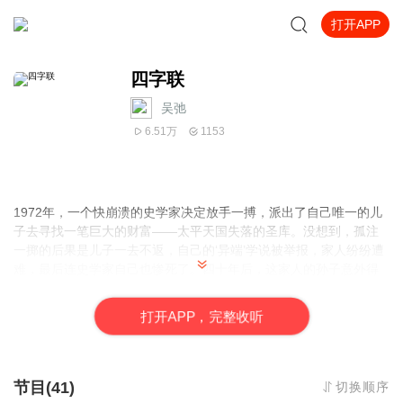
打开APP
四字联
吴弛
6.51万
1153
1972年，一个快崩溃的史学家决定放手一搏，派出了自己唯一的儿
子去寻找一笔巨大的财富——太平天国失落的圣库。没想到，孤注
一掷的后果是儿子一去不返，自己的‘异端’学说被举报，家人纷纷遭
难，最后连史学家自己也惨死了。四十年后，这家人的孙子意外得
到了一支派克金笔，而这支金笔正是他失踪父亲身上的重要遗物。
自此，形形色色的人物开始向他聚拢，怀着各种目的，这行人开始
打
开
A
P
P，完整收听
了寻找圣库的命途，直到……，直到遇到一个超出他们“目的和能
力”范围的怪文物：四字联。人生而痛苦，人应消解痛苦。小说即魂
器，愿聚起的众人之力，助君解开一些痛苦。
节目(41)
切换顺序