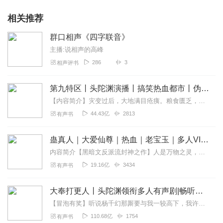
相关推荐
群口相声《四字联音》
主播:说相声的高峰
286
3
相声评书
第九特区丨头陀渊演播丨搞笑热血都市丨伪戒丨VIP免费多人有声剧
【内容简介】灾变过后，大地满目疮痍。粮食匮乏，资源紧俏，局势混乱……一位从待规划区杀出来的青年，背对着漫天黄沙，孤身来到九区谋生，却不曾想偶然结识三五好友，一念...
44.43亿
2813
有声书
蛊真人｜大爱仙尊｜热血｜老宝玉｜多人VIP免费有声剧
内容简介【黑暗文反派流封神之作】人是万物之灵，蛊是天地真精。一个穿越者不断重生的故事。一个养蛊、炼蛊、用蛊的奇特世界。配音组（男角色）老宝玉旁白...
19.16亿
3434
有声书
大奉打更人丨头陀渊领衔多人有声剧|畅听全集|王鹤棣、田曦薇主演影视剧原著|卖报小郎君
【冒泡有奖】听说杨千幻那厮要与我一较高下，我许七安要开始装叉了！快进入声音播放页戳下方输入框，冒个泡偷偷告诉我，我要用哪些诗词才能胜过他？说得好的，有赏！202...
110.68亿
1754
有声书