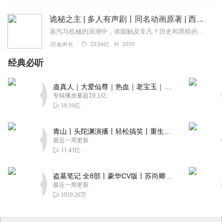
诡秘之主 | 多人有声剧丨同名动画原著 | 西幻克苏鲁 | 乌贼作品
蒸汽与机械的浪潮中，谁能触及非凡？历史和黑暗的迷雾里，又是谁在耳语？我从诡秘中醒来，睁眼看见这个世界：枪械，大炮，巨舰，飞空艇，差分机；魔药，占卜，诅咒，倒吊人...
23.54亿
2070
有声书
经典必听
蛊真人｜大爱仙尊｜热血｜老宝玉｜多人VIP免费有声剧
专辑播放量超19.1亿
19.16亿
青山丨头陀渊演播丨轻松搞笑丨重生穿越丨古代权谋丨VIP免费 | 多人有声剧
最近一周更新
11.43亿
盗墓笔记 全8部丨豪华CV版丨苏尚卿&边江 领衔 多人有声剧丨冠声文化丨南派三叔
最近一周更新
1910.26万