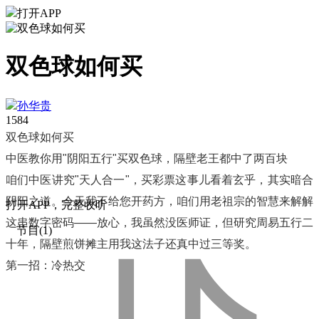
打开APP
双色球如何买
孙华贵
158
4
双色球如何买
中医教你用"阴阳五行"买双色球，隔壁老王都中了两百块
咱们中医讲究"天人合一"，买彩票这事儿看着玄乎，其实暗合
阴阳之道。今天我不给您开药方，咱们用老祖宗的智慧来解解
打
开
A
P
P，完整收听
这串数字密码——放心，我虽然没医师证，但研究周易五行二
节目(1)
十年，隔壁煎饼摊主用我这法子还真中过三等奖。
第一招：冷热交