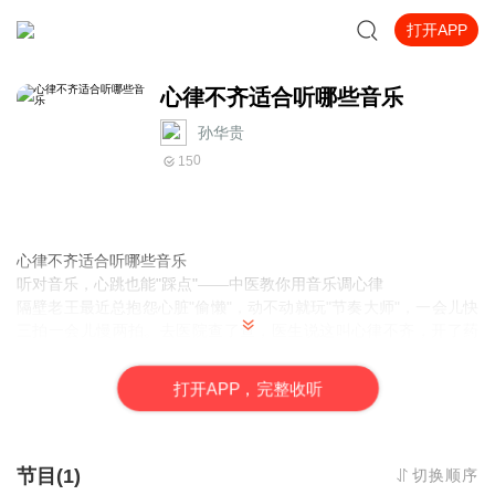
打开APP
心律不齐适合听哪些音乐
孙华贵
0
15
心律不齐适合听哪些音乐
听对音乐，心跳也能"踩点"——中医教你用音乐调心律
隔壁老王最近总抱怨心脏"偷懒"，动不动就玩"节奏大师"，一会儿快
三拍一会儿慢两拍。去医院查了查，医生说这叫心律不齐，开了药
还叮嘱他"少熬夜多听歌"。老王当场懵圈：听歌还能治心脏病？您这
处方是QQ音乐联名款？
打
开
A
P
P，完整收听
别笑，老
节目(1)
切换顺序