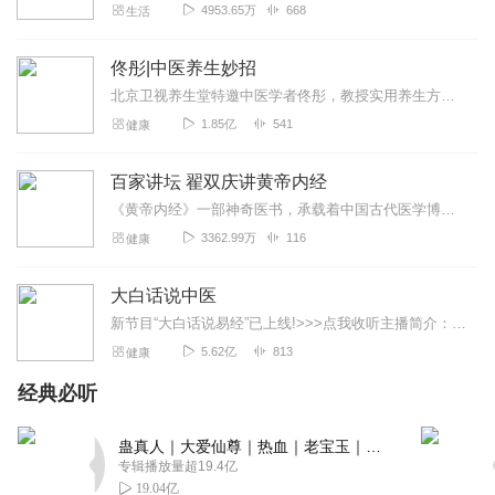
4953.65万
668
生活
佟彤|中医养生妙招
北京卫视养生堂特邀中医学者佟彤，教授实用养生方法。点击“订阅”，获取课程最新情况。更多养生资讯请关注公众号“健康新佟学”！【节目推荐】《佟彤：中医健康自测自理5...
1.85亿
541
健康
百家讲坛 翟双庆讲黄帝内经
《黄帝内经》一部神奇医书，承载着中国古代医学博大精深与辉煌，历经两千多年的沉淀，依旧闪耀着璀璨光芒，与西方医学相比，这部来自东方古国医学经典，在对人身认识上究竟...
3362.99万
116
健康
大白话说中医
新节目“大白话说易经”已上线!>>>点我收听主播简介：郭亚宁，毕业于陕西中医药大学，师承著名中医专家吴大真，是中医泰斗秦伯未的再传弟子。跟随陕西中医药大学中西...
5.62亿
813
健康
经典必听
蛊真人｜大爱仙尊｜热血｜老宝玉｜多人VIP免费有声剧
专辑播放量超19.4亿
19.04亿