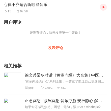
心律不齐适合听哪些音乐
15
07:58
用户评论
还没有评论，快来发表第一个评论！
发表评论
相关推荐
徐文兵梁冬对话《黄帝内经》大合集 | 中医养生
“黄帝内经说什么”系列全集：一套读了能让自己快速拥有天时、地利、人和的正能量书籍。年轻人读了能更好地懂得处事养身，变得强大；中年人读了会放下得失，随心所欲；老年...
1.05亿
651
健康
正念冥想 | 减压冥想 音乐疗愈 安神静心 解郁降噪
如果你还感到焦虑、困惑、无助，添加vx：xinshejie2018、vx公众号：宣萱心伴，与主播宣萱开启心灵交流之旅，共建温暖的精神家园！如果你喜欢我的内容，请...