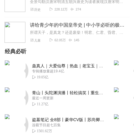
全景勾勒汉唐宋明清五朝兴衰史为读者展现汉唐宋明清五个朝代从兴至衰的浩荡历史进程，以全景图的模式剖析五朝兴亡背后的原因。于小细节处探真相，在大历史中读人心，洞见历...
228.12万
274
历史
讲给青少年的中国皇帝史 | 中小学必听的极简中国史 | 上下五千年
所谓天子，是真龙？还是废柴！明君、仁君、昏君、暴君，君君交替，从秦皇汉武，到末代皇帝溥仪，他们或文韬武略，指点江山；或酒囊饭袋，祸国殃民。历史大潮滚滚，是非功过...
62.05万
145
儿童
经典必听
蛊真人｜大爱仙尊｜热血｜老宝玉｜多人VIP免费有声剧
专辑播放量超19.4亿
19.05亿
青山丨头陀渊演播丨轻松搞笑丨重生穿越丨古代权谋丨VIP免费 | 多人有声剧
最近一周更新
11.27亿
盗墓笔记 全8部丨豪华CV版丨苏尚卿&边江 领衔 多人有声剧丨冠声文化丨南派三叔
连载节目超七百集
1501.62万