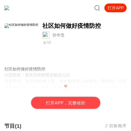
打开APP
社区如何做好疫情防控
孙华贵
0
5
社区如何做好疫情防控
社区防疫：老祖宗的智慧还能这么玩
最近甲流、支原体轮番上阵，朋友圈里有人咳得比《甄嬛传》安陵
容失声那段还凄惨，也有人发烧烧出"人类返祖体验卡"——这时候才
想起来，咱们社区要是个王者青铜局，防疫水平到底在哪个段位？
今天咱们不整那些虚头巴脑的术语，就用地道的土方子+科学姿势，
打
开
A
P
P，完整收听
聊
节目(1)
切换顺序