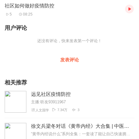
社区如何做好疫情防控
5
08:25
用户评论
还没有评论，快来发表第一个评论！
发表评论
相关推荐
远见社区疫情防控
主播:听友93911967
7.34万
3
人文国学
徐文兵梁冬对话《黄帝内经》大合集 | 中医养生
“黄帝内经说什么”系列全集：一套读了能让自己快速拥有天时、地利、人和的正能量书籍。年轻人读了能更好地懂得处事养身，变得强大；中年人读了会放下得失，随心所欲；老年...