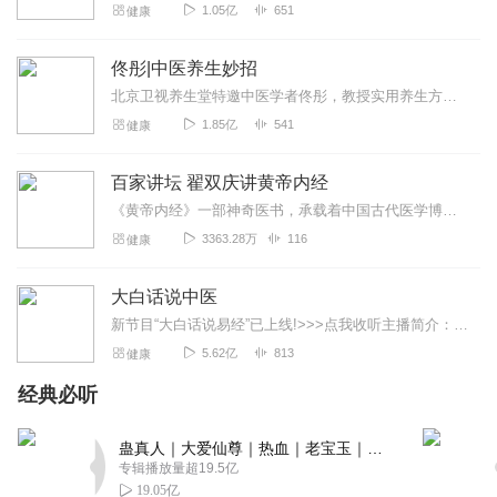
1.05亿
651
健康
佟彤|中医养生妙招
北京卫视养生堂特邀中医学者佟彤，教授实用养生方法。点击“订阅”，获取课程最新情况。更多养生资讯请关注公众号“健康新佟学”！【节目推荐】《佟彤：中医健康自测自理5...
1.85亿
541
健康
百家讲坛 翟双庆讲黄帝内经
《黄帝内经》一部神奇医书，承载着中国古代医学博大精深与辉煌，历经两千多年的沉淀，依旧闪耀着璀璨光芒，与西方医学相比，这部来自东方古国医学经典，在对人身认识上究竟...
3363.28万
116
健康
大白话说中医
新节目“大白话说易经”已上线!>>>点我收听主播简介：郭亚宁，毕业于陕西中医药大学，师承著名中医专家吴大真，是中医泰斗秦伯未的再传弟子。跟随陕西中医药大学中西...
5.62亿
813
健康
经典必听
蛊真人｜大爱仙尊｜热血｜老宝玉｜多人VIP免费有声剧
专辑播放量超19.5亿
19.05亿