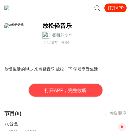
打开APP
放松轻音乐
扬帆的少年
1.10万
66
放慢生活的脚步 来点轻音乐 放松一下 学着享受生活
打
开
A
P
P，完整收听
节目(6)
切换顺序
八音盒