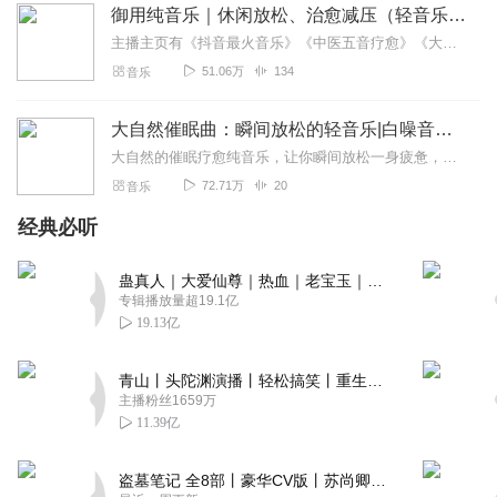
御用纯音乐｜休闲放松、治愈减压（轻音乐）
主播主页有《抖音最火音乐》《中医五音疗愈》《大自然白噪音深度催眠曲》《80、90经典华语老歌》以及各种《静心睡眠音乐专辑〉期待您的聆听！还可以加入主播XiMi会...
51.06万
134
音乐
大自然催眠曲：瞬间放松的轻音乐|白噪音颂钵失眠焦虑
大自然的催眠疗愈纯音乐，让你瞬间放松一身疲惫，给大脑一个顶级SPA，进去深度睡眠状态，缓解压力抑郁，摆脱焦虑情绪本专辑涵盖雨声、热带雨林、海岸、峡谷、沼泽地、鸟...
72.71万
20
音乐
经典必听
蛊真人｜大爱仙尊｜热血｜老宝玉｜多人VIP免费有声剧
专辑播放量超19.1亿
19.13亿
青山丨头陀渊演播丨轻松搞笑丨重生穿越丨古代权谋丨VIP免费 | 多人有声剧
主播粉丝1659万
11.39亿
盗墓笔记 全8部丨豪华CV版丨苏尚卿&边江 领衔 多人有声剧丨冠声文化丨南派三叔