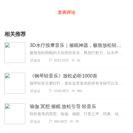
发表评论
相关推荐
3D水疗按摩音乐｜催眠神器，极致放松轻音乐
极致放松助眠的大自然轻音乐，释放疗愈力，以水声白噪音作为媒介，产生的α波，可以缓解负面情绪，使大脑快速放松和平静下来。立即扫码加入听友群，和志同道合的听友聊节目...
5023.03万
81
音乐
《钢琴轻音乐》放松必听1000首
钢琴轻音乐要红叶：喜欢这里发布的所有专辑可以关注主播喔，加油！《钢琴轻音乐》放松必听1000首，放松身心就听钢琴轻音乐！！！钢琴轻音乐创作结构简单、节奏明快、...
3149.08万
965
音乐
瑜伽 冥想 催眠 放松引导 轻音乐
聆听最美的冥想、瑜伽、催眠、疗愈之声，经典、动听、唯美、天籁、世纪典藏，解压放松、舒缓情绪焦虑、疗愈心灵。为你创造平和、愉悦、理性、高效的大脑环境，带你进入一...
466.56万
76
音乐