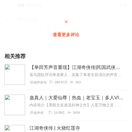
回复
2025-07-02
0
啊儒在这里
越听越有味道，赞，加油加油，催更催更哈哈
查看更多评论
回复
2025-07-02
0
相关推荐
【单田芳声音重现】江湖奇侠传|民国武侠评书经典
喜马团队拜访单老家人，采集了单老生前演出的声音。喜马智能语音实验室利用AI技术完美复现了单老那苍劲、沙哑的“云遮月”式独特嗓音。同时，我们推出了【单田芳声音重现...
289.97万
363
相声评书
蛊真人｜大爱仙尊｜热血｜老宝玉｜多人VIP免费有声剧
内容简介【黑暗文反派流封神之作】人是万物之灵，蛊是天地真精。一个穿越者不断重生的故事。一个养蛊、炼蛊、用蛊的奇特世界。配音组（男角色）老宝玉旁白...
19.09亿
3434
有声书
江湖奇侠传 | 火烧红莲寺