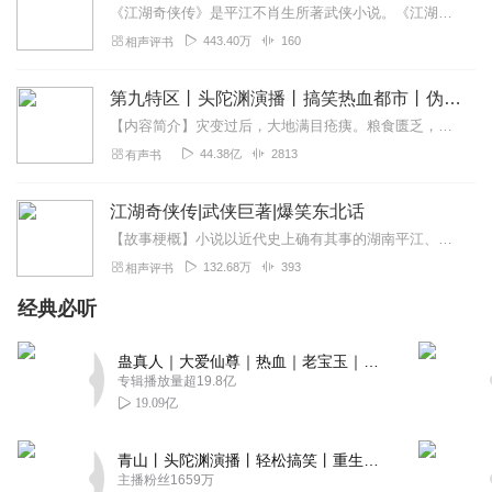
《江湖奇侠传》是平江不肖生所著武侠小说。《江湖奇侠传》写于二十年代初，被视为近代武侠小说的先驱，有些人甚至认为它是中国第一部正宗的武侠小说。本书以近代史上确有其...
443.40万
160
相声评书
第九特区丨头陀渊演播丨搞笑热血都市丨伪戒丨VIP免费多人有声剧
【内容简介】灾变过后，大地满目疮痍。粮食匮乏，资源紧俏，局势混乱……一位从待规划区杀出来的青年，背对着漫天黄沙，孤身来到九区谋生，却不曾想偶然结识三五好友，一念...
44.38亿
2813
有声书
江湖奇侠传|武侠巨著|爆笑东北话
【故事梗概】小说以近代史上确有其事的湖南平江、浏阳两县县民争夺赵家坪一事为引子，以昆仑、崆峒两派弟子分别助拳争夺赵家坪这个所谓的“水陆码头”冲突生枝叶。并融入野...
132.68万
393
相声评书
经典必听
蛊真人｜大爱仙尊｜热血｜老宝玉｜多人VIP免费有声剧
专辑播放量超19.8亿
19.09亿
青山丨头陀渊演播丨轻松搞笑丨重生穿越丨古代权谋丨VIP免费 | 多人有声剧
主播粉丝1659万