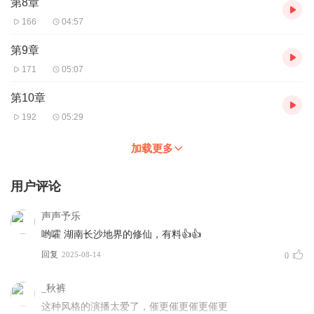
第8章
166
04:57
第9章
171
05:07
第10章
192
05:29
加载更多
用户评论
声声予乐
哟嚯 湖南长沙地界的修仙，有料👍👍
回复
2025-08-14
0
_秋裤
这种风格的演播太爱了，催更催更催更催更