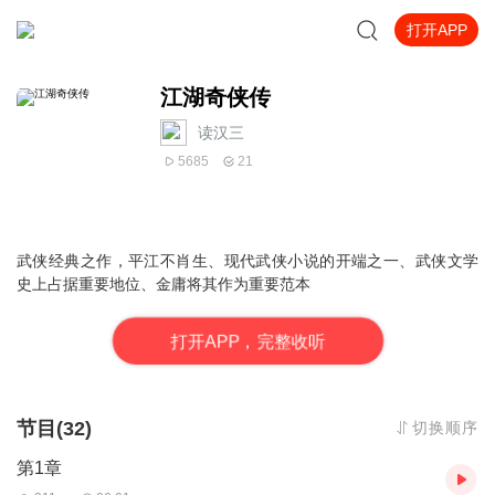
打开APP
江湖奇侠传
读汉三
5685
21
武侠经典之作，平江不肖生、现代武侠小说的开端之一、武侠文学
史上占据重要地位、
金庸将其作为重要范本
打
开
A
P
P，完整收听
节目(32)
切换顺序
第1章