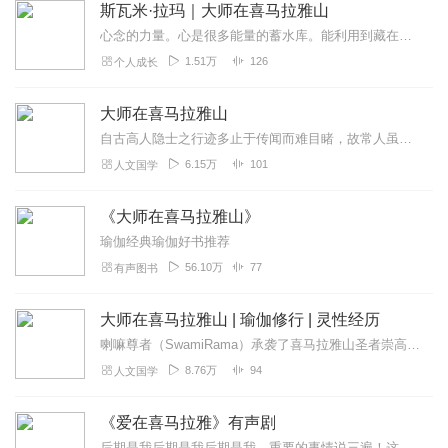
斯瓦米·拉玛｜大师在喜马拉雅山
心念的力量。心是很多能量的蓄水库。能利用到藏在这里的能量，就能在世间获致至高成就。如果心被训练好了，能集中于一点并向内观，它也会有力量穿透进入我们较深层面的本来...
1.51万
126
个人成长
大师在喜马拉雅山
自古高人隐士之行迹多止于传闻而难目睹，故常人虽心向往之然却苦无门径可寻。本书即是当代著名之密宗圣哲喇嘛尊者在喜马拉雅山区参访100余位高人、隐士的...
6.15万
101
人文国学
《大师在喜马拉雅山》
瑜伽经典瑜伽好书推荐
56.10万
77
有声图书
大师在喜马拉雅山 | 瑜伽修行 | 灵性经历
喇嘛尊者（SwamiRama）承袭了喜马拉雅山圣者崇高的精神。他是一位科学家、哲学家、慈善家、瑜伽行者和灵性指引者。白天忙于教导和帮助他的学生，晚间则大都在静...
8.76万
94
人文国学
《爱在喜马拉雅》有声剧
后期是我后期是我后期是我，重要的事情说三遍！这里有趣有爱有温度~~未来的有声主播新星正在冉冉上升用心出品，期待你的收听，点赞和关注~~欢迎订阅关注主播，留言给你...