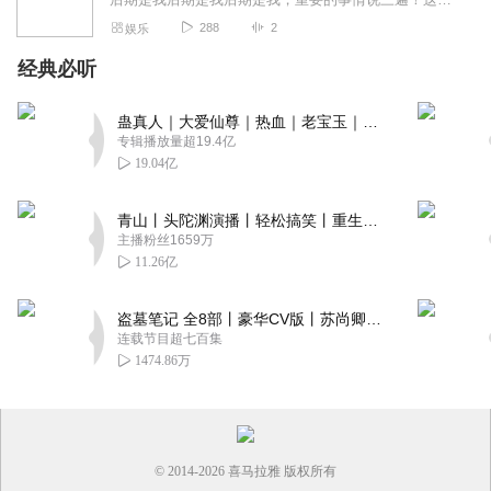
288
2
娱乐
经典必听
蛊真人｜大爱仙尊｜热血｜老宝玉｜多人VIP免费有声剧
专辑播放量超19.4亿
19.04亿
青山丨头陀渊演播丨轻松搞笑丨重生穿越丨古代权谋丨VIP免费 | 多人有声剧
主播粉丝1659万
11.26亿
盗墓笔记 全8部丨豪华CV版丨苏尚卿&边江 领衔 多人有声剧丨冠声文化丨南派三叔
连载节目超七百集
1474.86万
© 2014-
2026
喜马拉雅 版权所有