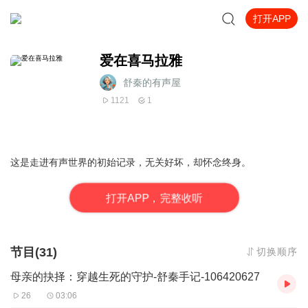
打开APP
爱在喜马拉雅
舒秦的有声屋
1121
1
这是走进有声世界的初始记录，无关好坏，却怀念终身。
打
开
A
P
P，完整收听
节目(31)
切换顺序
母亲的抉择：穿越生死的守护-舒秦手记-106420627
26
03:06