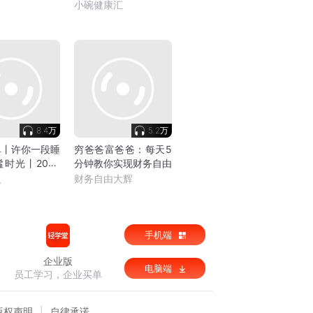
了
小碗健康汇
8.4万
5.2万
单丨许你一段睡
穷爸爸富爸爸：每天5
时光丨2026
分钟教你实现财务自由
书
人
财务自由大辉
手机端
企业版
电脑端
员工学习，企业买单
版权声明
自律承诺