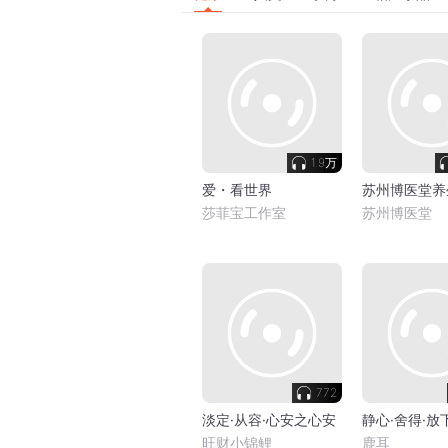
1.9万
爱・看世界
苏州博医堂养
莎菲宝工作室
苏州博医堂
772
淡定·从容·心安之心安
静心·舍得·放
旺财小锦鲤
鹿耳_