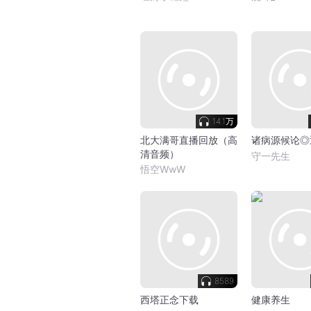
14.1万
北大满哥直播回放（高
诸病源候论◎
清音频）
守一先生
悟空WwW
8589
西塔正念下载
健康养生