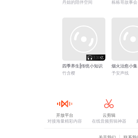
丹姐的陪伴空间
栋栋哥故事会
1.30亿
四季养生‖传统小知识
烟火治愈小集
竹含樱
予安声线
开放平台
云剪辑
对接海量精彩内容
在线音频剪辑神器
关于我们
联系我