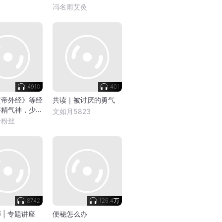
冯名雨艾灸
4910
401
黄帝外经》等经
共读｜被讨厌的勇气
好精气神，少生
文如月5823
慢
号粉丝
8742
126.4万
 | 专题讲座
便秘怎么办