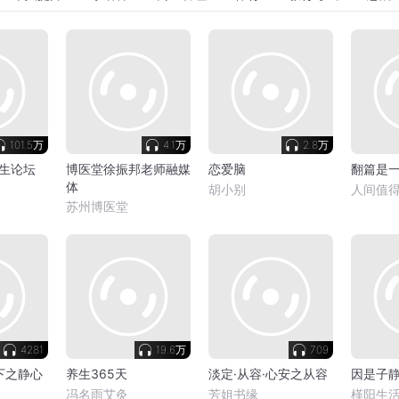
101.5万
4.1万
2.8万
生论坛
博医堂徐振邦老师融媒
恋爱脑
翻篇是
体
胡小别
人间值得
苏州博医堂
4281
19.6万
709
下之静心
养生365天
淡定·从容·心安之从容
因是子
冯名雨艾灸
芳姐书缘
槿阳生