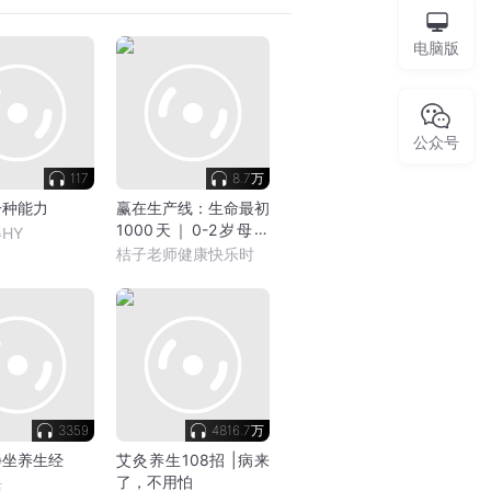
电脑版
公众号
117
8.7万
一种能力
赢在生产线：生命最初
1000天｜0-2岁母婴
HY
健康的家庭指南｜每日
桔子老师健康快乐时
播客｜桔子老师
3359
4816.7万
静坐养生经
艾灸养生108招 |病来
了，不用怕
活