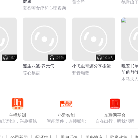
健康
董文雅
德音瞭
夏香薷食疗和心理咨询
167
3446
18.5万
遵生八笺·养元气
小飞虫奇迹分享搬运
晚安书
前的静谧
暖心易语
梵音珈蓝
木马讲
木马夫
主播培训
小雅智能
车联网平台
兼职副业，兴趣赚钱
智能硬件，连接赋能
自在出行，听我想听
们
公司新闻
招贤纳士
用户反馈
服务协议
隐私政策