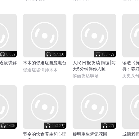
8.8万
157.3万
156.7万
逐段讲解
木木的强迫症自愈电台
人民日报夜读摘编‖每
读透《
天5分钟伴你入睡
典：养
强迫症咨询师木木
病老得
黎丽夜话职场
历史头
1405
553.2万
2万
节令的饮食养生和心理
黎明重生笔记花园
成德老师